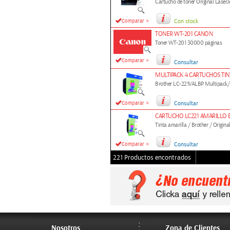
Cartucho de tóner Original Laser
»
Comparar
Con stock
TONER WT-201 CANON
Toner WT-201 30000 páginas
»
Comparar
Consultar
MULTIPACK 4 CARTUCHOS TIN
Brother LC-221VALBP Multipack/
»
Comparar
Consultar
CARTUCHO LC221 AMARILLO
Tinta amarilla / Brother / Origina
»
Comparar
Consultar
221 Productos encontrados
Nosotros
Zona de Clientes