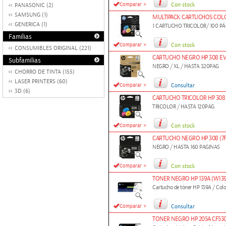
»
Comparar
Con stock
PANASONIC (2)
SAMSUNG (1)
MULTIPACK CARTUCHOS COLOR
GENERICA (1)
1 CARTUCHO TRICOLOR/ 100 PÁ
Familias
»
Comparar
Con stock
CONSUMIBLES ORIGINAL (221)
CARTUCHO NEGRO HP 308 EV
Subfamilias
NEGRO / XL / HASTA 320PAG
CHORRO DE TINTA (155)
LASER PRINTERS (60)
»
Comparar
Consultar
3D (6)
CARTUCHO TRICOLOR HP 308 
TRICOLOR / HASTA 120PAG
»
Comparar
Con stock
CARTUCHO NEGRO HP 308 (7F
NEGRO / HASTA 160 PAGINAS
»
Comparar
Con stock
TONER NEGRO HP 139A (W13
Cartucho de tóner HP 139A / Colo
»
Comparar
Consultar
TONER NEGRO HP 205A CF53