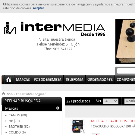
Utilizamos cookies para mejorar su experiencia de navegación y ayudarnos a mejorar nuestro
este tipo de cookies.
Aceptar
Visita nuestra tienda:
Felipe Menéndez 3 - Gijón
Tfno: 985 341 127
MARCAS
PC'S SOBREMESA
TELEFONIA
ORDENADORES
COMPONE
Consumibles original
Inicio
>
REFINAR BÚSQUEDA
Ver:
221 productos
Marcas
CANON (89)
HP (70)
MULTIPACK CARTUCHOS COLOR
1 CARTUCHO TRICOLOR/ 300 P
BROTHER (52)
COLIDO (6)