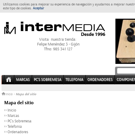
Utilizamos cookies para mejorar su experiencia de navegación y ayudarnos a mejorar nuestro
este tipo de cookies.
Aceptar
Visita nuestra tienda:
Felipe Menéndez 3 - Gijón
Tfno: 985 341 127
MARCAS
PC'S SOBREMESA
TELEFONIA
ORDENADORES
COMPONE
Mapa del sitio
Inicio
>
Mapa del sitio
Inicio
Marcas
PC's Sobremesa
Telefonia
Ordenadores