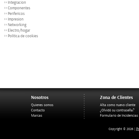
Integracion
Componentes
Perifericos
Impresion
Networking
Electro/hogar
Política de cookies
Nosotros
Zona de Clientes
Quienes somos
Alta como nuevo cliente
Contacto
¿Olvidó su contraseña?
Marcas
Formulario de Incidencias
Po
Copyright © 2026 |