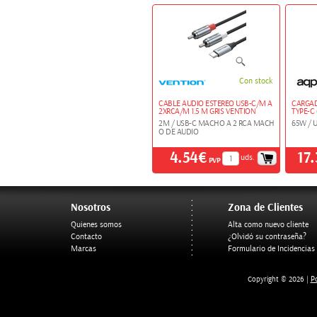
Con stock
CABLE AUDIO ESTEREO USB-C/M A
CARGAD
2XRCA/M 1.5 M GRIS VENTION
TYPE-C
2M / USB-C MACHO A 2 RCA MACH
65W / 
O DE AUDIO
4.54€
17
uds.
PVP
Nosotros
Zona de Clientes
Quienes somos
Alta como nuevo cliente
Contacto
¿Olvidó su contraseña?
Marcas
Formulario de Incidencias
Po
Copyright © 2026 |