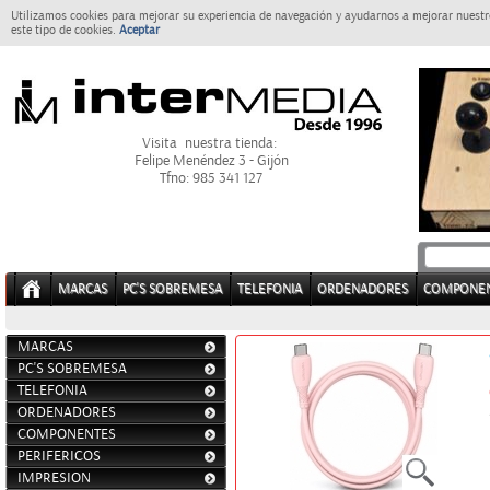
Utilizamos cookies para mejorar su experiencia de navegación y ayudarnos a mejorar nuestro
este tipo de cookies.
Aceptar
Visita nuestra tienda:
Felipe Menéndez 3 - Gijón
Tfno: 985 341 127
MARCAS
PC'S SOBREMESA
TELEFONIA
ORDENADORES
COMPONE
MARCAS
PC'S SOBREMESA
TELEFONIA
ORDENADORES
COMPONENTES
PERIFERICOS
IMPRESION