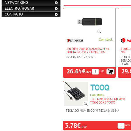
NETWORKING
ELECTRO/HOGAR
CONTACTO
Con stock
USB DISK 256 GB DATATRAVELER
AURICU
EXODIA G2 USB3.2 KINGSTON
NGS
256 GB/ USB 3.2 GEN 1
BLUETO
EGRADO
EGABLE
26.64€
29
uds.
PVP
Con stock
TECLADO USB NUMERICO
TQK-2001-B TOOQ
TECLADO NUMÉRICO 19 TECLAS/ USB-A
3.78€
uds.
PVP