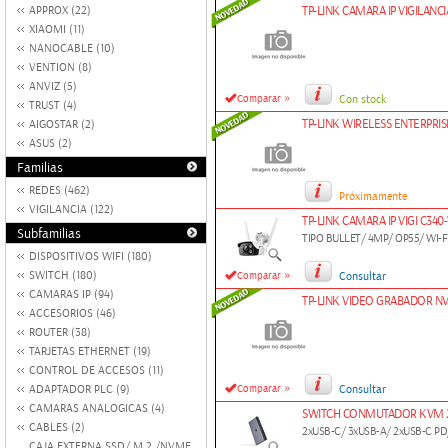
APPROX (22)
TP-LINK CAMARA IP VIGILANC
XIAOMI (11)
NANOCABLE (10)
VENTION (8)
ANVIZ (5)
»
Comparar
Con stock
TRUST (4)
TP-LINK WIRELESS ENTERPRIS
AIGOSTAR (2)
ASUS (2)
Familias
REDES (462)
Próximamente
VIGILANCIA (122)
TP-LINK CAMARA IP VIGI C34
Subfamilias
TIPO BULLET/ 4MP/ OP55/ WI-
DISPOSITIVOS WIFI (180)
»
SWITCH (180)
Comparar
Consultar
CAMARAS IP (94)
TP-LINK VIDEO GRABADOR NVR
ACCESORIOS (46)
ROUTER (38)
TARJETAS ETHERNET (19)
CONTROL DE ACCESOS (11)
»
ADAPTADOR PLC (9)
Comparar
Consultar
CAMARAS ANALOGICAS (4)
SWITCH CONMUTADOR KVM 2
CABLES (2)
2xUSB-C/ 3xUSB-A/ 2xUSB-C P
CAJA EXTERNA SSD/ M.2 /NVME