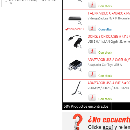
(1)
Con stock
TP-LINK VIDEO GRABADOR NVR
Videograbadora NVR IP 16 canal
»
Comparar
Consultar
DONGLE OH102 USB3.A RJ45 
USB 3.0/ 1 x LAN Gigabit Etherne
Con stock
ADAPTADOR USB-A CARPLAY/
Adaptador CarPlay/ USB A
Con stock
ADAPTADOR USB-A WIFI 5.4 
900Mbps/USB2.0/DUAL BAND 
Con stock
584 Productos encontrados