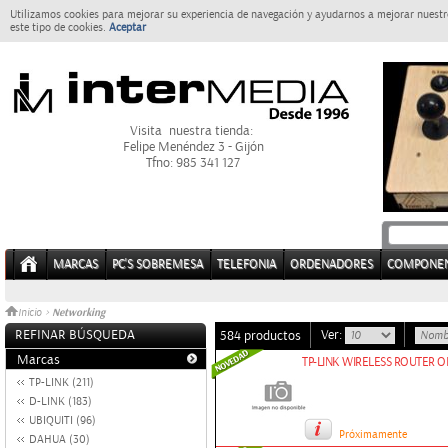
Utilizamos cookies para mejorar su experiencia de navegación y ayudarnos a mejorar nuestro
este tipo de cookies.
Aceptar
Visita nuestra tienda:
Felipe Menéndez 3 - Gijón
Tfno: 985 341 127
MARCAS
PC'S SOBREMESA
TELEFONIA
ORDENADORES
COMPONE
Networking
Inicio
>
REFINAR BÚSQUEDA
Ver:
584 productos
Marcas
TP-LINK WIRELESS ROUTER O
TP-LINK (211)
D-LINK (183)
UBIQUITI (96)
Próximamente
DAHUA (30)