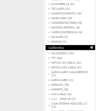
ALFOMBRILLA (51)
TECLADOS (51)
ALMACENAMIENTO (48)
MOBILIARIO (29)
VIDEOPROYECTORES (19)
RATONES PORTATIL (18)
VIDEOCONFERENCIA (16)
ESCANER (13)
GAMING (11)
Subfamilias
ACCESORIOS (210)
TFT (164)
OPTICO SIN CABLE (124)
OPTICO CON CABLE (61)
AURICULARES INALAMBRICOS
(51)
AURICULARES (51)
WIRELESS (39)
SOPORTE (38)
CON CABLE (36)
S.A.I. > 2000 VA (27)
CAJA EXTERNA HDD/SSD 2,5"
(27)