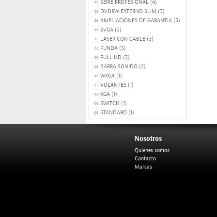
SERIE PROFESIONAL (4)
DVDRW EXTERNO SLIM (3)
AMPLIACIONES DE GARANTIA (3)
SVGA (3)
LASER CON CABLE (3)
FUNDA (3)
FULL HD (3)
BARRA SONIDO (2)
WXGA (1)
VOLANTES (1)
XGA (1)
SWITCH (1)
STANDARD (1)
Nosotros
Quienes somos
Contacto
Marcas