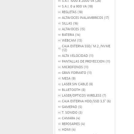
S.A.I. 1000 a 2000 VA (26)
S.A.I. 0 a 900 VA (19)
REGLETAS (19)
ALTAVOCES INALAMBRICOS (17)
SILLAS (16)
ALTAVOCES (15)
BATERIA (14)
WEBCAM (13)
CAJA EXTERNA SSD/ M.2 /NVME
(12)
ALTA VELOCIDAD (11)
PANTALLAS DE PROYECCION (11)
MICROFONOS (11)
GRAN FORMATO (11)
MESA (9)
LASER SIN CABLE (9)
BLUETOOTH (8)
LASER/OPTICOS WIRELESS (7)
CAJA EXTERNA HDD/SSD 3,5" (6)
GAMEPAD (5)
T. SONIDO (5)
CAMARA (4)
REPOSAPIES (4)
HDMI (4)