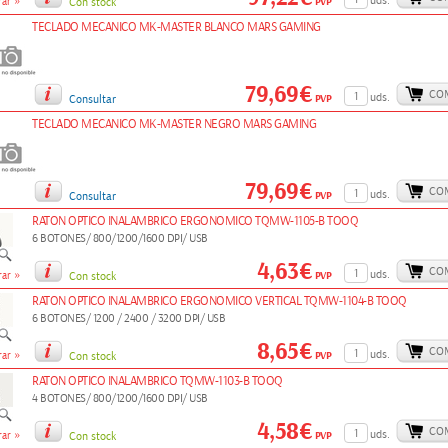
»
uds.
PVP
ar
Con stock
TECLADO MECANICO MK-MASTER BLANCO MARS GAMING
79,69€
CO
uds.
PVP
Consultar
TECLADO MECANICO MK-MASTER NEGRO MARS GAMING
79,69€
CO
uds.
PVP
Consultar
RATON OPTICO INALAMBRICO ERGONOMICO TQMW-1105-B TOOQ
6 BOTONES/ 800/1200/1600 DPI/ USB
4,63€
CO
»
uds.
PVP
ar
Con stock
RATON OPTICO INALAMBRICO ERGONOMICO VERTICAL TQMW-1104-B TOOQ
6 BOTONES/ 1200 / 2400 / 3200 DPI/ USB
8,65€
CO
»
uds.
PVP
ar
Con stock
RATON OPTICO INALAMBRICO TQMW-1103-B TOOQ
4 BOTONES/ 800/1200/1600 DPI/ USB
4,58€
CO
»
uds.
PVP
ar
Con stock