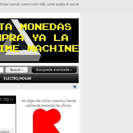
tinuar usando nuestro sitio Web, usted acepta el uso de
Búsqueda avanzada »
ELECTRO/HOGAR
1
112
»
No dejes de visitar nuestra tienda
online de material de oficina
MPRAR