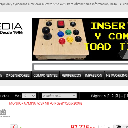
egación y ayudarnos a mejorar nuestro sitio web. Para obtener más información, haga . Al con
A
ORDENADORES
COMPONENTES
PERIFERICOS
IMPRESION
NETWORKING
Ver:
«
1
2
3
…
11
ductos
Página:
MONITOR GAMING ACER NITRO KG241YX3bip 200Hz
97,22€
CO