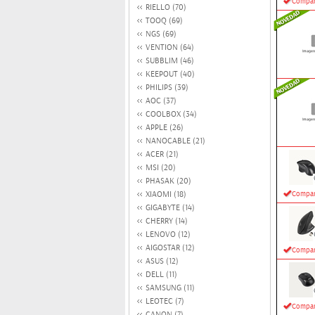
Compar
RIELLO (70)
TOOQ (69)
NGS (69)
VENTION (64)
SUBBLIM (46)
KEEPOUT (40)
PHILIPS (39)
AOC (37)
COOLBOX (34)
APPLE (26)
NANOCABLE (21)
ACER (21)
MSI (20)
PHASAK (20)
XIAOMI (18)
Compar
GIGABYTE (14)
CHERRY (14)
LENOVO (12)
AIGOSTAR (12)
Compar
ASUS (12)
DELL (11)
SAMSUNG (11)
LEOTEC (7)
Compar
CANON (7)