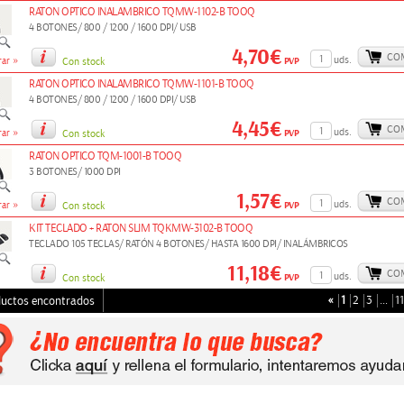
RATON OPTICO INALAMBRICO TQMW-1102-B TOOQ
4 BOTONES/ 800 / 1200 / 1600 DPI/ USB
4,70€
CO
»
uds.
PVP
ar
Con stock
RATON OPTICO INALAMBRICO TQMW-1101-B TOOQ
4 BOTONES/ 800 / 1200 / 1600 DPI/ USB
4,45€
CO
»
uds.
PVP
ar
Con stock
RATON OPTICO TQM-1001-B TOOQ
3 BOTONES/ 1000 DPI
1,57€
CO
»
uds.
PVP
ar
Con stock
KIT TECLADO + RATON SLIM TQKMW-3102-B TOOQ
TECLADO 105 TECLAS/ RATÓN 4 BOTONES/ HASTA 1600 DPI/ INALÁMBRICOS
11,18€
CO
uds.
PVP
Con stock
«
1
2
3
…
11
ductos encontrados