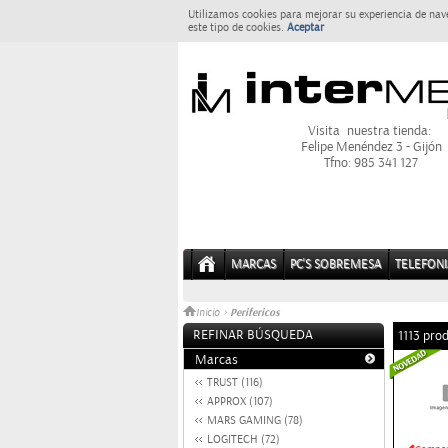
Utilizamos cookies para mejorar su experiencia de nav
este tipo de cookies.
Aceptar
Visita nuestra tienda:
Felipe Menéndez 3 - Gijón
Tfno: 985 341 127
MARCAS
PC'S SOBREMESA
TELEFONI
Perifericos
Inicio
>
REFINAR BÚSQUEDA
1113 pro
Marcas
TRUST (116)
APPROX (107)
MARS GAMING (78)
LOGITECH (72)