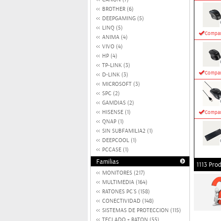
BROTHER (6)
DEEPGAMING (5)
LINQ (5)
Compar
ANIMA (4)
VIVO (4)
HP (4)
TP-LINK (3)
Compar
D-LINK (3)
MICROSOFT (3)
SPC (2)
GAMDIAS (2)
HISENSE (1)
Compar
QNAP (1)
SIN SUBFAMILIA2 (1)
DEEPCOOL (1)
PCCASE (1)
Familias
1113 Pro
MONITORES (217)
MULTIMEDIA (164)
RATONES PC´S (158)
CONECTIVIDAD (148)
SISTEMAS DE PROTECCION (115)
TECLADO + RATON (55)