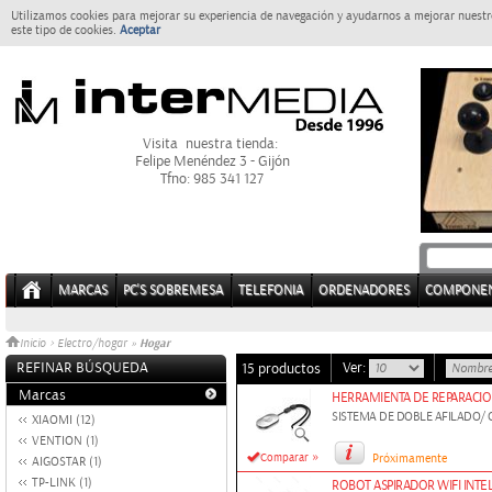
Utilizamos cookies para mejorar su experiencia de navegación y ayudarnos a mejorar nuestro
este tipo de cookies.
Aceptar
Visita nuestra tienda:
Felipe Menéndez 3 - Gijón
Tfno: 985 341 127
MARCAS
PC'S SOBREMESA
TELEFONIA
ORDENADORES
COMPONE
Hogar
Inicio
>
Electro/hogar
»
REFINAR BÚSQUEDA
Ver:
15 productos
Marcas
HERRAMIENTA DE REPARACION
SISTEMA DE DOBLE AFILADO/ 
XIAOMI (12)
VENTION (1)
»
Comparar
Próximamente
AIGOSTAR (1)
TP-LINK (1)
ROBOT ASPIRADOR WIFI INTE