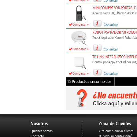
»
Comparar
Consultar
MINI COMPRESOR PORTABLE 
Admite hasta 10,3 bares/ 2000 m
»
Comparar
Consultar
ROBOT ASPIRADOR MI ROBOT
Robot Aspirador Xiaomi Robot Va
»
Comparar
Consultar
TP-LINK INTERRUPTOR INTELI
Control por App/ Control por voz
»
Comparar
Consultar
15 Productos encontrados
Nosotros
Zona de Clientes
Quienes somos
Alta como nuevo cliente
Contacto
¿Olvidó su contraseña?