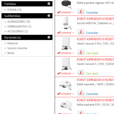
Robot aspirador Aigostar WiFi inte
Familias
HOGAR (15)
»
Comparar
Consultar
Subfamilias
ROBOT ASPIRADOR MI ROBOT
ASPIRADORES (10)
Succión 6000 Pa / Depósito 4 L /
HERRAMIENTAS (3)
ACCESORIOS (2)
»
Comparar
Consultar
Parámetros
ROBOT ASPIRADOR MI ROBOT
Potencia
Xiaomi Vacuum 5 Pro / 55W / 52
Succion maxima
»
Bares
Comparar
Con stock
ROBOT ASPIRADOR MI ROBOT
Xiaomi Vacuum 5 / 55W / 5200m
»
Comparar
Con stock
ROBOT ASPIRADOR MI ROBOT
Robot aspirador / 160W / 5200mA
»
Comparar
Consultar
ROBOT ASPIRADOR MI ROBO
Robot aspirador E101 / 55/W / 2