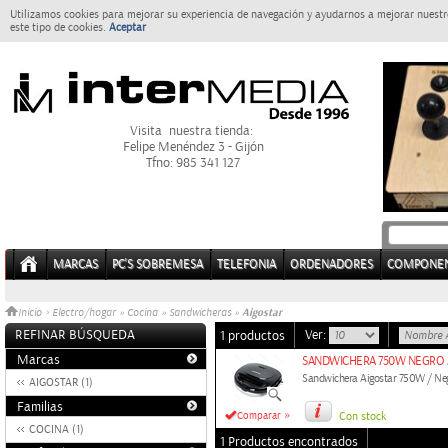
Utilizamos cookies para mejorar su experiencia de navegación y ayudarnos a mejorar nuestro
este tipo de cookies.
Aceptar
Visita nuestra tienda:
Felipe Menéndez 3 - Gijón
Tfno: 985 341 127
MARCAS
PC'S SOBREMESA
TELEFONIA
ORDENADORES
COMPONE
Aigostar
Inicio
>
Electro/hogar
»
Cocina
»
Sandwicheras
»
REFINAR BÚSQUEDA
Ver:
1 productos
Marcas
SANDWICHERA 750W NEGRO 
Sandwichera Aigostar 750W / Ne
AIGOSTAR (1)
Familias
»
Comparar
Con stock
COCINA (1)
1 Productos encontrados