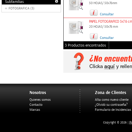
Subfamilias
50 HOJAS/ 50x76mm
FOTOGRAFICA (3)
Consultar
PAPEL FOTOGRAFICO 5x7.6 cm
20 HOJAS/ 50x76 mm
Consultar
3 Productos encontrados
Nosotros
Zona de Clientes
Quienes somos
Alta como nuevo cliente
Contacto
¿Olvidó su contraseña?
Marcas
Formulario de Incidencias
Po
Copyright © 2026 |