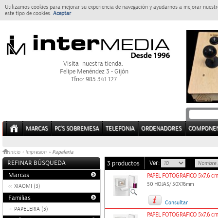
Utilizamos cookies para mejorar su experiencia de navegación y ayudarnos a mejorar nuestro
este tipo de cookies.
Aceptar
Visita nuestra tienda:
Felipe Menéndez 3 - Gijón
Tfno: 985 341 127
MARCAS
PC'S SOBREMESA
TELEFONIA
ORDENADORES
COMPONE
Papeleria
Inicio
>
Impresion
»
REFINAR BÚSQUEDA
Ver:
3 productos
Marcas
PAPEL FOTOGRAFICO 5x7.6 cm
50 HOJAS/ 50X76mm
XIAOMI (3)
Familias
Consultar
PAPELERIA (3)
PAPEL FOTOGRAFICO 5x7.6 cm