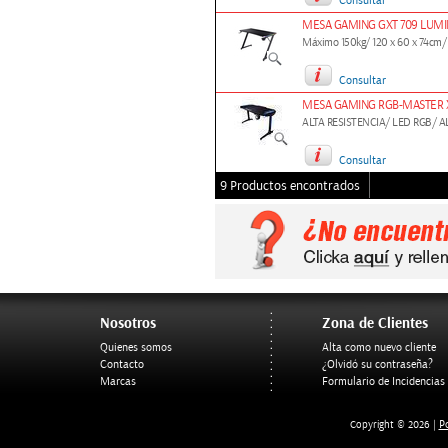
Consultar
MESA GAMING GXT 709 LUMI
Máximo 150kg/ 120 x 60 x 74cm/ 
Consultar
MESA GAMING RGB-MASTER 
ALTA RESISTENCIA/ LED RGB/ 
Consultar
9 Productos encontrados
Nosotros
Zona de Clientes
Quienes somos
Alta como nuevo cliente
Contacto
¿Olvidó su contraseña?
Marcas
Formulario de Incidencias
Po
Copyright © 2026 |