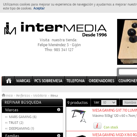
Utilizamos cookies para mejorar su experiencia de navegación y ayudarnos a mejorar nuestro
este tipo de cookies.
Aceptar
Visita nuestra tienda:
Felipe Menéndez 3 - Gijón
Tfno: 985 341 127
MARCAS
PC'S SOBREMESA
TELEFONIA
ORDENADORES
COMPONE
Mesa
Inicio
>
Perifericos
»
Mobiliario
»
REFINAR BÚSQUEDA
Ver:
9 productos
Marcas
MESA GAMING GXT 710 LUMI
Máximo 150kg/ 120 x 60 x 74cm/ 
MARS GAMING (6)
TRUST (2)
Con stock
DEEPGAMING (1)
MESA GAMING MGD-X160 R
Familias