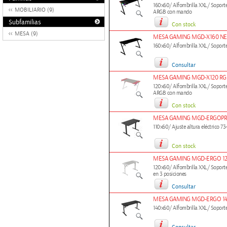
160x60/ Alfombrilla XXL/ Soportes
MOBILIARIO (9)
ARGB con mando
Subfamilias
Con stock
MESA (9)
MESA GAMING MGD-X160 N
160x60/ Alfombrilla XXL/ Soportes
Consultar
MESA GAMING MGD-X120 RG
120x60/ Alfombrilla XXL/ Soportes
ARGB con mando
Con stock
MESA GAMING MGD-ERGOPR
110x60/ Ajuste altura eléctrico 7
Con stock
MESA GAMING MGD-ERGO 12
120x60/ Alfombrilla XXL/ Soportes
en 3 posiciones
Consultar
MESA GAMING MGD-ERGO 1
140x60/ Alfombrilla XXL/ Soportes