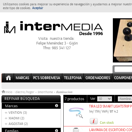
Utilizamos cookies para mejorar su experiencia de navegación y ayudarnos a mejorar nuestro
este tipo de cookies.
Aceptar
Visita nuestra tienda:
Felipe Menéndez 3 - Gijón
Tfno: 985 341 127
MARCAS
PC'S SOBREMESA
TELEFONIA
ORDENADORES
COMPONE
Iluminacion
Inicio
>
Electro/hogar
»
Smarthome
»
REFINAR BÚSQUEDA
Ver:
7 productos
Marcas
TIRA LED SMART LIGHTSTRIP 
1m/ 17W/ WiFi/ BT 4.2
VENTION (3)
XIAOMI (2)
Con stock
AIGOSTAR (2)
LAMPARA DE ESCRITORIO CO
Familias