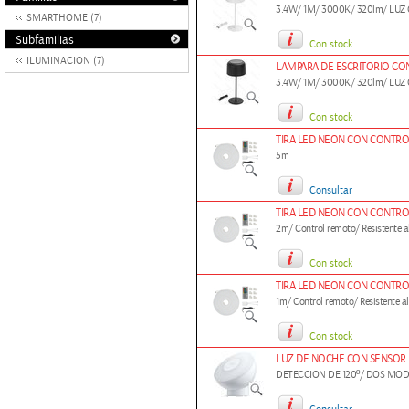
3.4W/ 1M/ 3000K/ 320lm/ LUZ
SMARTHOME (7)
Subfamilias
Con stock
ILUMINACION (7)
LAMPARA DE ESCRITORIO CO
3.4W/ 1M/ 3000K/ 320lm/ LUZ
Con stock
TIRA LED NEON CON CONTRO
5m
Consultar
TIRA LED NEON CON CONTRO
2m/ Control remoto/ Resistente a
Con stock
TIRA LED NEON CON CONTRO
1m/ Control remoto/ Resistente a
Con stock
LUZ DE NOCHE CON SENSOR 
DETECCION DE 120º/ DOS MOD