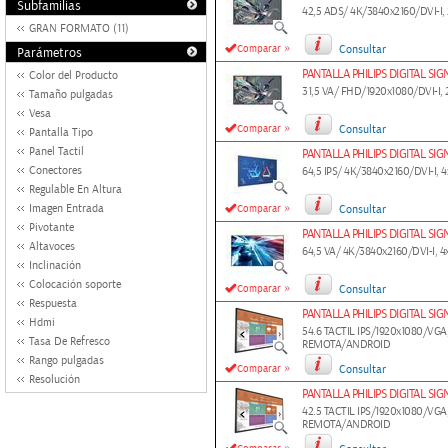
Subfamilias
42,5 ADS/ 4K/3840x2160/DVI-I
GRAN FORMATO (11)
»
Comparar
Consultar
Parámetros
PANTALLA PHILIPS DIGITAL SI
Color del Producto
31,5 VA/ FHD/1920x1080/DVI-I
Tamaño pulgadas
Vesa
»
Comparar
Consultar
Pantalla Tipo
Panel Tactil
PANTALLA PHILIPS DIGITAL SI
Conectores
64,5 IPS/ 4K/3840x2160/DVI-I, 
Regulable En Altura
»
Imagen Entrada
Comparar
Consultar
Pivotante
PANTALLA PHILIPS DIGITAL SI
Altavoces
64,5 VA/ 4K/3840x2160/DVI-I,
Inclinación
Colocación soporte
»
Comparar
Consultar
Respuesta
PANTALLA PHILIPS DIGITAL SIG
Hdmi
54.6 TACTIL IPS/1920x1080/VG
Tasa De Refresco
REMOTA/ANDROID
Rango pulgadas
»
Comparar
Consultar
Resolución
PANTALLA PHILIPS DIGITAL SIG
42.5 TACTIL IPS/1920x1080/VG
REMOTA/ANDROID