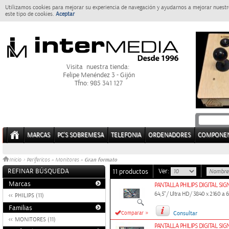
Utilizamos cookies para mejorar su experiencia de navegación y ayudarnos a mejorar nuestro
este tipo de cookies.
Aceptar
Visita nuestra tienda:
Felipe Menéndez 3 - Gijón
Tfno: 985 341 127
MARCAS
PC'S SOBREMESA
TELEFONIA
ORDENADORES
COMPONE
Gran formato
Inicio
>
Perifericos
»
Monitores
»
REFINAR BÚSQUEDA
Ver:
11 productos
Marcas
PANTALLA PHILIPS DIGITAL SI
64,5"/ Ultra HD/ 3840 x 2160 a 6
PHILIPS (11)
Familias
»
Comparar
Consultar
MONITORES (11)
PANTALLA PHILIPS DIGITAL SI