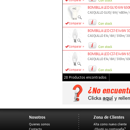
»
Comparar
Con stock
BOMBILLA LED GU10 6W 650
CASQUILLO GU10/ 6W/ 480lm/
»
Comparar
Con stock
BOMBILLA LED C37-E14 6W 3
CASQUILLO E14/ 6W/ 510lm/ 3
»
Comparar
Con stock
BOMBILLA LED C37-E14 6W 6
CASQUILLO E14/ 6W/ 510lm/ 6
»
Comparar
Con stock
28 Productos encontrados
Nosotros
Zona de Clientes
Quienes somos
Alta como nuevo cliente
Contacto
¿Olvidó su contraseña?