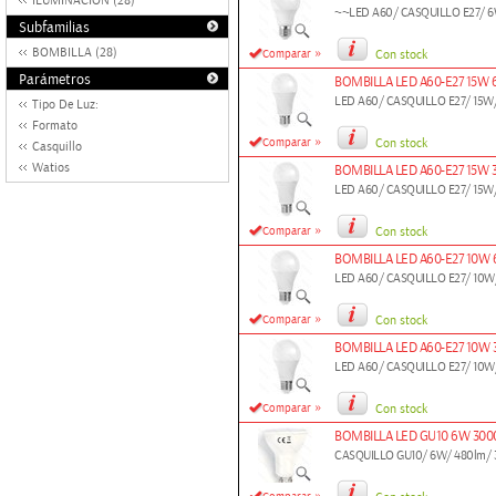
ILUMINACION (28)
~~LED A60/ CASQUILLO E27/ 6
Subfamilias
»
BOMBILLA (28)
Comparar
Con stock
Parámetros
BOMBILLA LED A60-E27 15W 
LED A60/ CASQUILLO E27/ 15W
Tipo De Luz:
Formato
»
Comparar
Con stock
Casquillo
Watios
BOMBILLA LED A60-E27 15W 
LED A60/ CASQUILLO E27/ 15W
»
Comparar
Con stock
BOMBILLA LED A60-E27 10W 
LED A60/ CASQUILLO E27/ 10W
»
Comparar
Con stock
BOMBILLA LED A60-E27 10W 
LED A60/ CASQUILLO E27/ 10W
»
Comparar
Con stock
BOMBILLA LED GU10 6W 300
CASQUILLO GU10/ 6W/ 480lm/