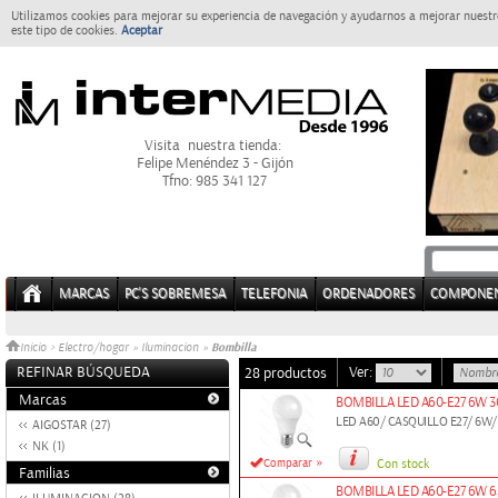
Utilizamos cookies para mejorar su experiencia de navegación y ayudarnos a mejorar nuestro
este tipo de cookies.
Aceptar
Visita nuestra tienda:
Felipe Menéndez 3 - Gijón
Tfno: 985 341 127
MARCAS
PC'S SOBREMESA
TELEFONIA
ORDENADORES
COMPONE
Bombilla
Inicio
>
Electro/hogar
»
Iluminacion
»
REFINAR BÚSQUEDA
Ver:
28 productos
Marcas
BOMBILLA LED A60-E27 6W 3
LED A60/ CASQUILLO E27/ 6W/
AIGOSTAR (27)
NK (1)
»
Comparar
Con stock
Familias
BOMBILLA LED A60-E27 6W 6