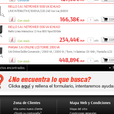
PVP
Consultar
RIELLO S.A.I. NETPOWER 1000 VA SCHUKO
LINE INTERACTIVE/1000VA/220-240 Vca Vac/600W
166,38€
CO
uds.
PVP
Con stock
RIELLO S.A.I. NETPOWER 1500 VA SCHUKO
Riello Línea Interactiva 1,5 Kva 900 Npw1500de
234,44€
CO
uds.
PVP
Con stock
PHASAK S.A.I ONLINE LCD TORRE 2000 VA
SAI Online Doble Conversión / 2000 VA / 2000 W / Torre / 4 baterías 12V 9Ah / Pantalla LCD
448,89€
CO
uds.
PVP
Con stock
«
1
ctos encontrados
Zona de Clientes
Mapa Web y Condiciones
Alta como nuevo cliente
Mapa del sitio
¿Olvidó su contraseña?
Condiciones generales