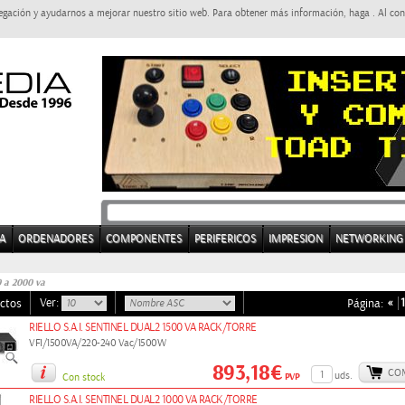
egación y ayudarnos a mejorar nuestro sitio web. Para obtener más información, haga . Al con
A
ORDENADORES
COMPONENTES
PERIFERICOS
IMPRESION
NETWORKING
0 a 2000 va
Ver:
«
1
ctos
Página:
RIELLO S.A.I. SENTINEL DUAL2 1500 VA RACK/TORRE
VFI/1500VA/220-240 Vac/1500W
893,18€
CO
uds.
PVP
Con stock
RIELLO S.A.I. SENTINEL DUAL2 1000 VA RACK/TORRE