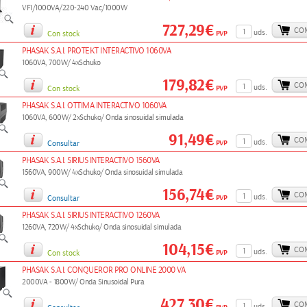
VFI/1000VA/220-240 Vac/1000W
727,29€
CO
uds.
PVP
Con stock
PHASAK S.A.I. PROTEKT INTERACTIVO 1060VA
1060VA, 700W/ 4xSchuko
179,82€
CO
uds.
PVP
Con stock
PHASAK S.A.I. OTTIMA INTERACTIVO 1060VA
1060VA, 600W/ 2xSchuko/ Onda sinosuidal simulada
91,49€
CO
uds.
PVP
Consultar
PHASAK S.A.I. SIRIUS INTERACTIVO 1560VA
1560VA, 900W/ 4xSchuko/ Onda sinosuidal simulada
156,74€
CO
uds.
PVP
Consultar
PHASAK S.A.I. SIRIUS INTERACTIVO 1260VA
1260VA, 720W/ 4xSchuko/ Onda sinosuidal simulada
104,15€
CO
uds.
PVP
Con stock
PHASAK S.A.I. CONQUEROR PRO ONLINE 2000 VA
2000VA - 1800W/ Onda Sinusoidal Pura
427,30€
CO
uds.