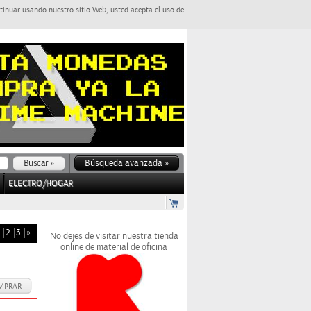
tinuar usando nuestro sitio Web, usted acepta el uso de
Búsqueda avanzada »
ELECTRO/HOGAR
2
3
»
No dejes de visitar nuestra tienda
online de material de oficina
MPRAR