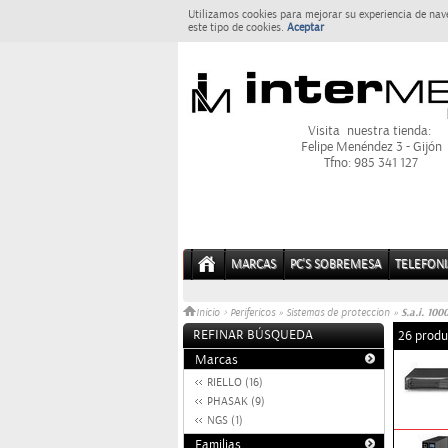
Utilizamos cookies para mejorar su experiencia de nav
este tipo de cookies.
Aceptar
Visita nuestra tienda:
Felipe Menéndez 3 - Gijón
Tfno: 985 341 127
MARCAS
PC'S SOBREMESA
TELEFONI
S.a.i. 100
Inicio
>
Perifericos
»
Sistemas de proteccion
»
REFINAR BÚSQUEDA
26 produ
Marcas
RIELLO (16)
PHASAK (9)
NGS (1)
Familias