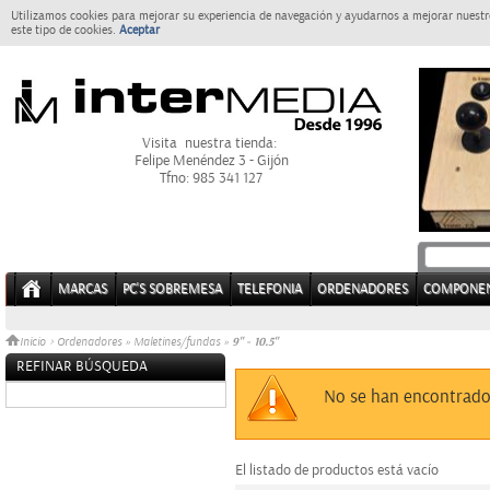
Utilizamos cookies para mejorar su experiencia de navegación y ayudarnos a mejorar nuestro
este tipo de cookies.
Aceptar
Visita nuestra tienda:
Felipe Menéndez 3 - Gijón
Tfno: 985 341 127
MARCAS
PC'S SOBREMESA
TELEFONIA
ORDENADORES
COMPONE
9" - 10.5"
Inicio
>
Ordenadores
»
Maletines/fundas
»
REFINAR BÚSQUEDA
Sin datos
No se han encontrado
El listado de productos está vacío