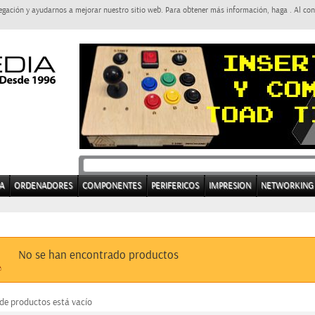
egación y ayudarnos a mejorar nuestro sitio web. Para obtener más información, haga . Al con
A
ORDENADORES
COMPONENTES
PERIFERICOS
IMPRESION
NETWORKING
No se han encontrado productos
 de productos está vacío