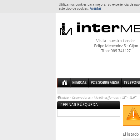
Utilizamos cookies para mejorar su experiencia de nav
este tipo de cookies.
Aceptar
Visita nuestra tienda:
Felipe Menéndez 3 - Gijón
Tfno: 985 341 127
MARCAS
PC'S SOBREMESA
TELEFONI
12" - 12.9"
Inicio
>
Ordenadores
»
Maletines/fundas
»
REFINAR BÚSQUEDA
Sin datos
El listado