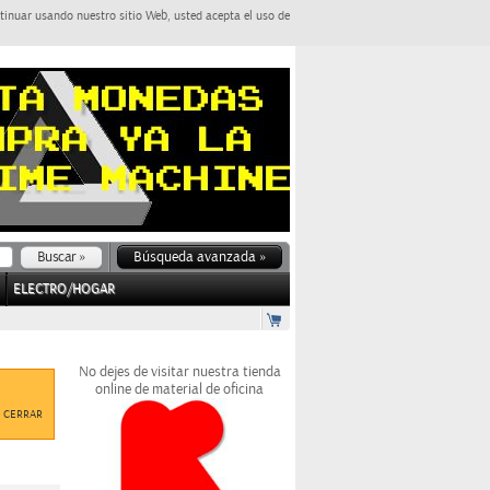
tinuar usando nuestro sitio Web, usted acepta el uso de
Búsqueda avanzada »
ELECTRO/HOGAR
No dejes de visitar nuestra tienda
online de material de oficina
CERRAR