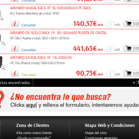
PVP
Consultar
ARMARIO MURAL RACK 19" 9U 600x600x501 PC RACK
9U/ Puerta delantera de cristal/ IP20
140,57€
CO
uds.
PVP
Consultar
ARMARIO DE SUELO RACK 19´´ 18U 600x600 PUERTA DE CRISTAL
19"/18U/ Puerta cristal/ 600 x 600 x 977mm
441,65€
CO
uds.
PVP
Consultar
ARMARIO MURAL RACK 19´´ 15U 600x150
19"/15U/Puerta cristal/ 600x150x770mm
90,75€
CO
uds.
PVP
Con stock
«
1
ctos encontrados
Zona de Clientes
Mapa Web y Condiciones
Alta como nuevo cliente
Mapa del sitio
¿Olvidó su contraseña?
Condiciones generales