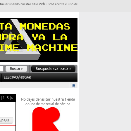
tinuar usando nuestro sitio Web, usted acepta el uso de
Búsqueda avanzada »
ELECTRO/HOGAR
2
3
»
No dejes de visitar nuestra tienda
online de material de oficina
MPRAR