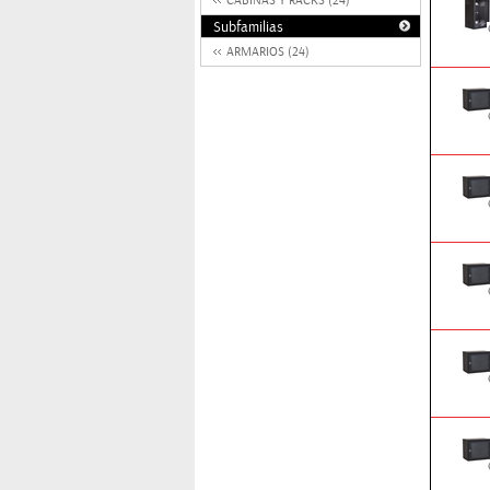
CABINAS Y RACKS (24)
Subfamilias
ARMARIOS (24)