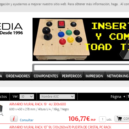
egación y ayudarnos a mejorar nuestro sitio web. Para obtener más información, haga . Al con
A
ORDENADORES
COMPONENTES
PERIFERICOS
IMPRESION
NETWORKING
Ver:
«
1
ctos
Página:
ARMARIO MURAL RACK 19´´ 4U 300x600
600 x 450 x 278 mm / Altura U 4 / 16kg / Negro
106,77€
CO
uds.
PVP
Consultar
ARMARIO MURAL RACK 10" 9U 310x260x470 PUERTA DE CRISTAL PC RACK