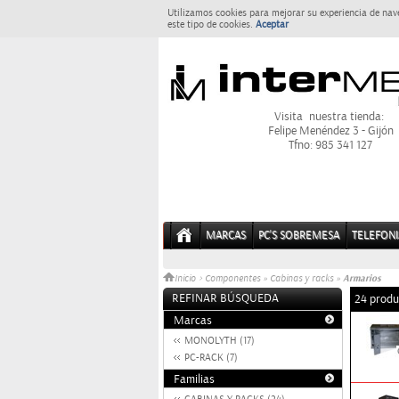
Utilizamos cookies para mejorar su experiencia de nav
este tipo de cookies.
Aceptar
Visita nuestra tienda:
Felipe Menéndez 3 - Gijón
Tfno: 985 341 127
MARCAS
PC'S SOBREMESA
TELEFONI
Armarios
Inicio
>
Componentes
»
Cabinas y racks
»
REFINAR BÚSQUEDA
24 produ
Marcas
MONOLYTH (17)
PC-RACK (7)
Familias