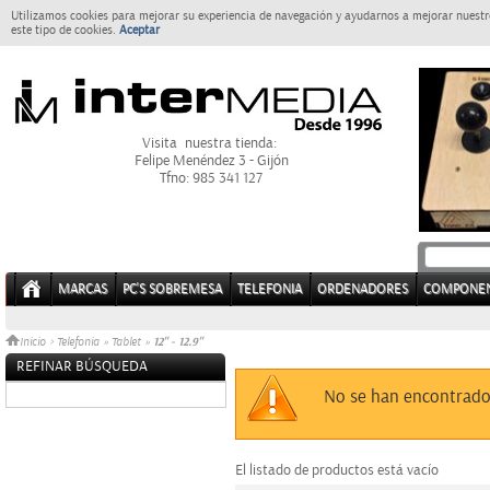
Utilizamos cookies para mejorar su experiencia de navegación y ayudarnos a mejorar nuestro
este tipo de cookies.
Aceptar
Visita nuestra tienda:
Felipe Menéndez 3 - Gijón
Tfno: 985 341 127
MARCAS
PC'S SOBREMESA
TELEFONIA
ORDENADORES
COMPONE
12" - 12.9"
Inicio
>
Telefonia
»
Tablet
»
REFINAR BÚSQUEDA
Sin datos
No se han encontrado
El listado de productos está vacío