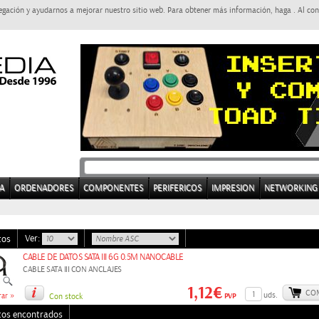
egación y ayudarnos a mejorar nuestro sitio web. Para obtener más información, haga . Al con
A
ORDENADORES
COMPONENTES
PERIFERICOS
IMPRESION
NETWORKING
Ver:
tos
CABLE DE DATOS SATA III 6G 0.5M NANOCABLE
CABLE SATA III CON ANCLAJES
1,12€
CO
»
uds.
PVP
ar
Con stock
tos encontrados