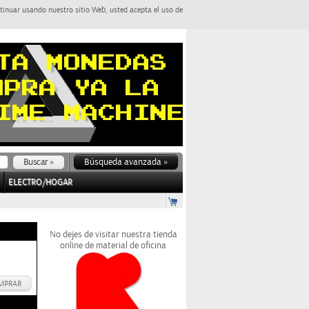
tinuar usando nuestro sitio Web, usted acepta el uso de
Búsqueda avanzada »
ELECTRO/HOGAR
No dejes de visitar nuestra tienda
online de material de oficina
MPRAR