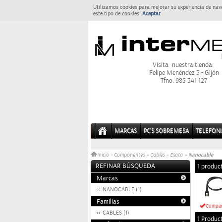
Utilizamos cookies para mejorar su experiencia de nav
este tipo de cookies.
Aceptar
Visita nuestra tienda:
Felipe Menéndez 3 - Gijón
Tfno: 985 341 127
MARCAS
PC'S SOBREMESA
TELEFONI
Nanocable
Inicio
>
Componentes
»
Cables
»
Esata
»
REFINAR BÚSQUEDA
1 produc
Marcas
NANOCABLE (1)
Familias
Compar
CABLES (1)
1 Produc