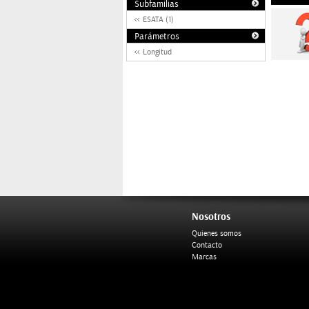
Subfamilias
ESATA (1)
Parámetros
Longitud
Nosotros
Quienes somos
Contacto
Marcas