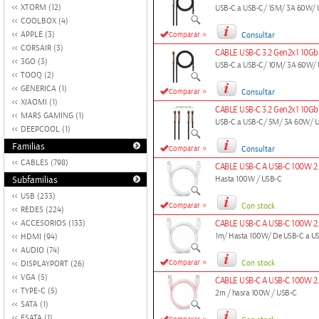
XTORM (12)
USB-C a USB-C/ 15M/ 3A 60W/
COOLBOX (4)
»
APPLE (3)
Comparar
Consultar
CORSAIR (3)
CABLE USB-C 3.2 Gen2x1 10
3GO (3)
USB-C a USB-C/ 10M/ 3A 60W/
TOOQ (2)
GENERICA (1)
»
Comparar
Consultar
XIAOMI (1)
CABLE USB-C 3.2 Gen2x1 10
MARS GAMING (1)
USB-C a USB-C/ 5M/ 3A 60W/ 
DEEPCOOL (1)
Familias
»
Comparar
Consultar
CABLES (798)
CABLE USB-C A USB-C 100W 2
Subfamilias
Hasta 100W / USB-C
USB (233)
»
Comparar
Con stock
REDES (224)
ACCESORIOS (133)
CABLE USB-C A USB-C 100W 2
1m/ Hasta 100W/ De USB-C a U
HDMI (94)
AUDIO (74)
»
Comparar
Con stock
DISPLAYPORT (26)
VGA (5)
CABLE USB-C A USB-C 100W 2
TYPE-C (5)
2m / hasra 100W / USB-C
SATA (1)
ESATA (1)