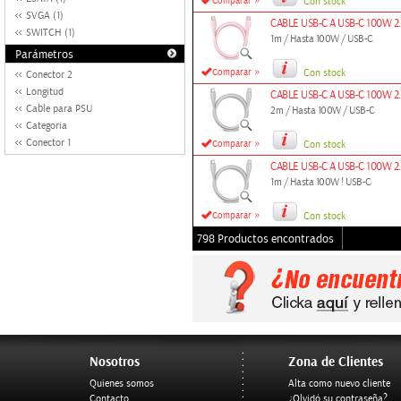
»
Comparar
Con stock
SVGA (1)
CABLE USB-C A USB-C 100W 2
SWITCH (1)
1m / Hasta 100W / USB-C
Parámetros
»
Comparar
Con stock
Conector 2
Longitud
CABLE USB-C A USB-C 100W 2.
Cable para PSU
2m / Hasta 100W / USB-C
Categoria
»
Conector 1
Comparar
Con stock
CABLE USB-C A USB-C 100W 2.
1m / Hasta 100W ! USB-C
»
Comparar
Con stock
798 Productos encontrados
Nosotros
Zona de Clientes
Quienes somos
Alta como nuevo cliente
Contacto
¿Olvidó su contraseña?