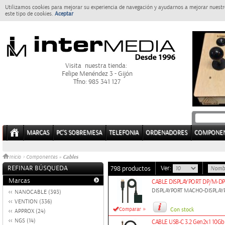
Utilizamos cookies para mejorar su experiencia de navegación y ayudarnos a mejorar nuestro
este tipo de cookies.
Aceptar
Visita nuestra tienda:
Felipe Menéndez 3 - Gijón
Tfno: 985 341 127
MARCAS
PC'S SOBREMESA
TELEFONIA
ORDENADORES
COMPONE
Cables
Inicio
>
Componentes
»
REFINAR BÚSQUEDA
Ver:
798 productos
Marcas
CABLE DISPLAYPORT DP/M-D
DISPLAYPORT MACHO-DISPLA
NANOCABLE (393)
VENTION (336)
»
Comparar
Con stock
APPROX (24)
NGS (14)
CABLE USB-C 3.2 Gen2x1 10