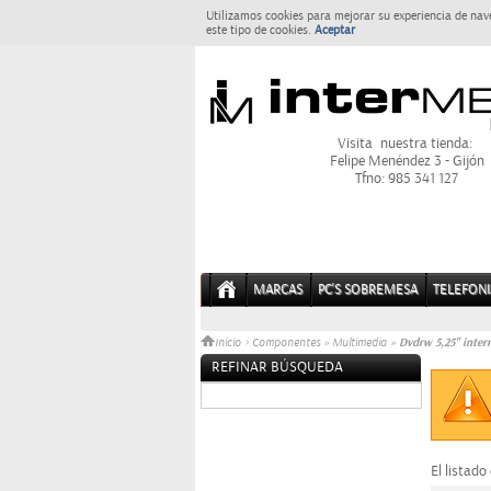
Utilizamos cookies para mejorar su experiencia de nav
este tipo de cookies.
Aceptar
Visita nuestra tienda:
Felipe Menéndez 3 - Gijón
Tfno: 985 341 127
MARCAS
PC'S SOBREMESA
TELEFONI
Dvdrw 5,25" inter
Inicio
>
Componentes
»
Multimedia
»
REFINAR BÚSQUEDA
Sin datos
El listado