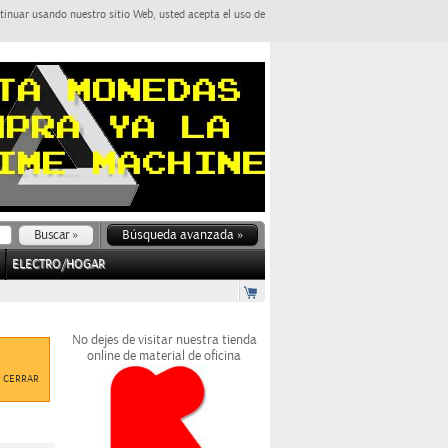
tinuar usando nuestro sitio Web, usted acepta el uso de
Búsqueda avanzada »
ELECTRO/HOGAR
No dejes de visitar nuestra tienda
online de material de oficina
CERRAR