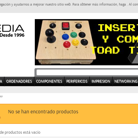
egación y ayudarnos a mejorar nuestro sitio web. Para obtener más información, haga . Al con
A
ORDENADORES
COMPONENTES
PERIFERICOS
IMPRESION
NETWORKING
no
No se han encontrado productos
 de productos está vacío