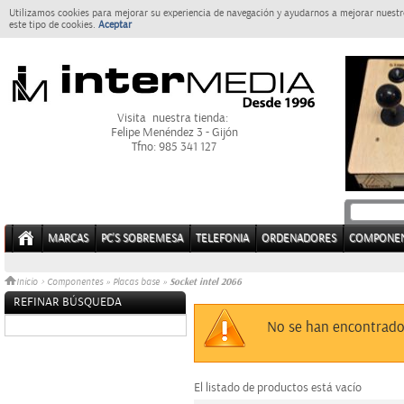
Utilizamos cookies para mejorar su experiencia de navegación y ayudarnos a mejorar nuestro
este tipo de cookies.
Aceptar
Visita nuestra tienda:
Felipe Menéndez 3 - Gijón
Tfno: 985 341 127
MARCAS
PC'S SOBREMESA
TELEFONIA
ORDENADORES
COMPONE
Socket intel 2066
Inicio
>
Componentes
»
Placas base
»
REFINAR BÚSQUEDA
Sin datos
No se han encontrado
El listado de productos está vacío