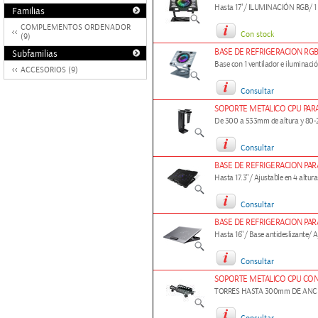
Hasta 17"/ ILUMINACIÓN RGB/ 
Familias
COMPLEMENTOS ORDENADOR
Con stock
(9)
BASE DE REFRIGERACION RGB
Subfamilias
Base con 1 ventilador e iluminació
ACCESORIOS (9)
Consultar
SOPORTE METALICO CPU PAR
De 300 a 533mm de altura y 80-
Consultar
BASE DE REFRIGERACION PAR
Hasta 17.3"/ Ajustable en 4 altur
Consultar
BASE DE REFRIGERACION PAR
Hasta 16"/ Base antideslizante/ A
Consultar
SOPORTE METALICO CPU CO
TORRES HASTA 300mm DE ANCH