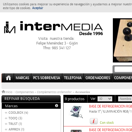
Utilizamos cookies para mejorar su experiencia de navegación y ayudarnos a mejorar nuestro
este tipo de cookies.
Aceptar
Visita nuestra tienda:
Felipe Menéndez 3 - Gijón
Tfno: 985 341 127
MARCAS
PC'S SOBREMESA
TELEFONIA
ORDENADORES
COMPONE
Accesorios
Inicio
>
Componentes
»
Complementos ordenador
»
REFINAR BÚSQUEDA
Ver:
9 productos
Marcas
BASE DE REFRIGERACION RGB 
Hasta 17"/ ILUMINACIÓN RGB/ 
COOLBOX (4)
TOOQ (3)
Con stock
TRUST (1)
APPROX (1)
BASE DE REFRIGERACION RGB