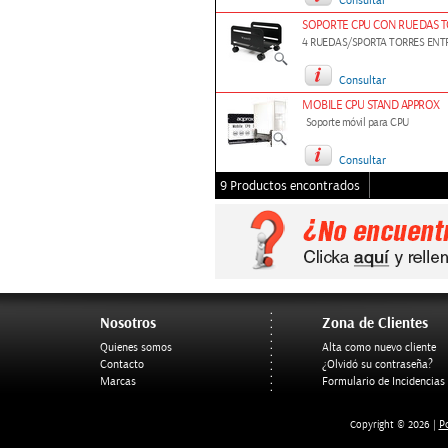
Consultar
SOPORTE CPU CON RUEDAS 
4 RUEDAS/SPORTA TORRES ENT
Consultar
MOBILE CPU STAND APPROX
Soporte móvil para CPU
Consultar
9 Productos encontrados
Nosotros
Zona de Clientes
Quienes somos
Alta como nuevo cliente
Contacto
¿Olvidó su contraseña?
Marcas
Formulario de Incidencias
Po
Copyright © 2026 |