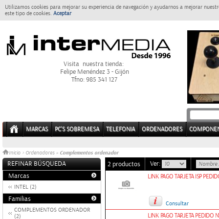
Utilizamos cookies para mejorar su experiencia de navegación y ayudarnos a mejorar nuestro
este tipo de cookies.
Aceptar
Visita nuestra tienda:
Felipe Menéndez 3 - Gijón
Tfno: 985 341 127
MARCAS
PC'S SOBREMESA
TELEFONIA
ORDENADORES
COMPONE
Complementos ordenador
Inicio
>
Ordenadores
»
REFINAR BÚSQUEDA
Ver:
2 productos
Marcas
LINK PAGO TARJETA ISP PEDID
INTEL (2)
Familias
Consultar
COMPLEMENTOS ORDENADOR
LINK PAGO TARJETA PEDIDO N
(2)