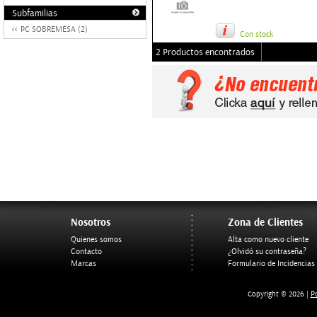
Subfamilias
PC SOBREMESA (2)
Con stock
2 Productos encontrados
Nosotros
Zona de Clientes
Quienes somos
Alta como nuevo cliente
Contacto
¿Olvidó su contraseña?
Marcas
Formulario de Incidencias
Po
Copyright © 2026 |