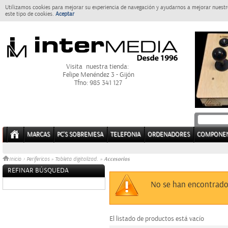
Utilizamos cookies para mejorar su experiencia de navegación y ayudarnos a mejorar nuestro
este tipo de cookies.
Aceptar
Visita nuestra tienda:
Felipe Menéndez 3 - Gijón
Tfno: 985 341 127
MARCAS
PC'S SOBREMESA
TELEFONIA
ORDENADORES
COMPONE
Accesorios
Inicio
>
Perifericos
»
Tableta digitalizad.
»
REFINAR BÚSQUEDA
Sin datos
No se han encontrado
El listado de productos está vacío