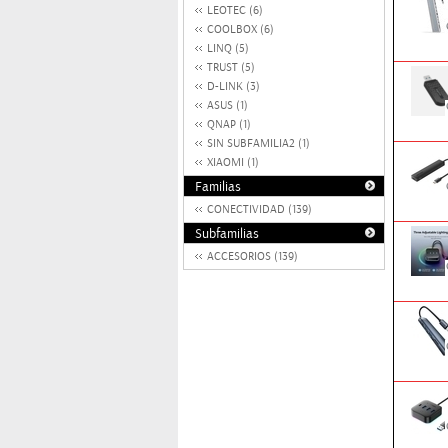
LEOTEC (6)
COOLBOX (6)
LINQ (5)
TRUST (5)
D-LINK (3)
ASUS (1)
QNAP (1)
SIN SUBFAMILIA2 (1)
XIAOMI (1)
Familias
CONECTIVIDAD (139)
Subfamilias
ACCESORIOS (139)