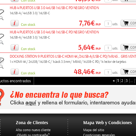
PVP
Con stock
HUB 4 PUERTOS USB 3.0 4xUSB 1xUSB-C PD NEGRO VENTION
1xUSB-A/ 4xUSB 3.0/ 1xUSB-C
7,76€
CO
uds.
PVP
Con stock
HUB 4 PUERTOS USB 3.0 4xUSB 1xUSB-C PD NEGRO VENTION
1xUSB-A/ 4xUSB 3.0/ 1xUSB-C
5,64€
CO
uds.
PVP
Con stock
DOCKING STATION 9 PUERTOS USB-C HDMI 4K/2xUSB-A/USB-C PD/1xRJ45... GRIS VEN
1 x HDMI 4K/ 2xUSB/ 1xUSB-C/ 1xJack 3.5mm/ 1xRJ45/ 1xUSB-C PD/ 1x lector de tarjetas
48,46€
CO
uds.
PVP
Con stock
«
1
2
3
…
uctos encontrados
Zona de Clientes
Mapa Web y Condiciones
Alta como nuevo cliente
Mapa del sitio
¿Olvidó su contraseña?
Condiciones generales