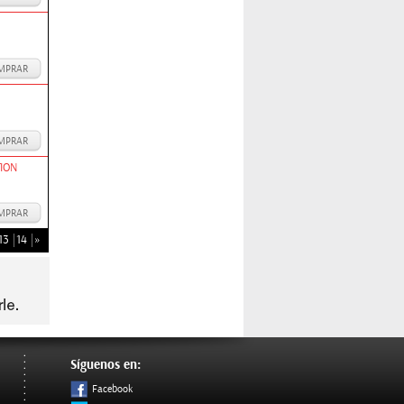
MPRAR
MPRAR
TION
MPRAR
13
14
»
Síguenos en:
Facebook