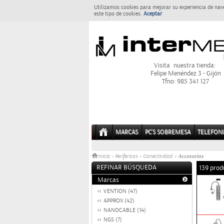
Utilizamos cookies para mejorar su experiencia de nav
este tipo de cookies.
Aceptar
Visita nuestra tienda:
Felipe Menéndez 3 - Gijón
Tfno: 985 341 127
MARCAS
PC'S SOBREMESA
TELEFONI
Accesorios
Inicio
>
Perifericos
»
Conectividad
»
REFINAR BÚSQUEDA
139 prod
Marcas
VENTION (47)
APPROX (42)
NANOCABLE (14)
NGS (7)