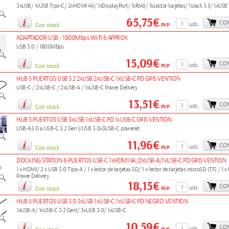
3xUSB/ 1xUSB Tipo-C/ 2xHDMI 4K/ 1xDisplayPort/ 1xRJ45/ 1xLector tarjetas/ 1xJack 3.5/ 1xUSB
65,75€
CO
uds.
PVP
Con stock
ADAPTADOR USB - 1800Mbps Wi-fi 6 APPROX
USB 3.0 / 1800Mbps
15,09€
CO
uds.
PVP
Con stock
HUB 5 PUERTOS USB 3.2 2xUSB 2xUSB-C 1xUSB-C PD GRIS VENTION
USB-C / 2xUSB-C / 2xUSB-A / 1xUSB-C Power Delivery
13,51€
CO
uds.
PVP
Con stock
HUB 5 PUERTOS USB 3xUSB 1xUSB-C PD 1xUSB-C GRIS VENTION
USB-A3.0 a USB-C 3.2 Gen 1/USB 3.0x3USB-C powered
11,96€
CO
uds.
PVP
Con stock
DOCKING STATION 6 PUERTOS USB-C 1xHDMI 4K/2xUSB-A/1xUSB-C PD GRIS VENTION
1 x HDMI/ 2 x USB 3.0 Tipo-A / 1 x lector de tarjetas SD/ 1 x lector de tarjetas microSD (TF) / 1 
Power Delivery
18,15€
CO
uds.
PVP
Con stock
HUB 5 PUERTOS USB 3.0 3xUSB 1xUSB-C 1xUSB-C PD NEGRO VENTION
1xUSB-A/ 1xUSB-C 3.2 Gen1/ 3xUSB 3.0/ 1xUSB-C
10,59€
CO
uds.