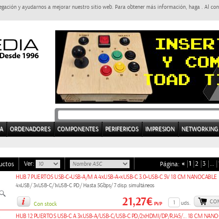
egación y ayudarnos a mejorar nuestro sitio web. Para obtener más información, haga . Al con
A
ORDENADORES
COMPONENTES
PERIFERICOS
IMPRESION
NETWORKING
Ver:
«
1
2
3
…
uctos
Página:
HUB 7 PUERTOS USB-C+USB-A/M A 4xUSB-A+xUSB-C 3.0+USB-C 5V 18 CM NANOCABLE
4xUSB/ 3xUSB-C/1xUSB-C PD/ Hasta 5Gbps/ 7 disp. simultáneos
21,27€
CO
uds.
PVP
Con stock
HUB 12 PUERTOS USB-C A 3xUSB-A/USB-C/USB-C PD/2xHDMI/DP/RJ45/... 18 CM NAN