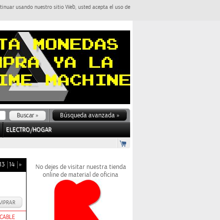
tinuar usando nuestro sitio Web, usted acepta el uso de
Búsqueda avanzada »
ELECTRO/HOGAR
13
14
»
No dejes de visitar nuestra tienda
online de material de oficina
MPRAR
OCABLE