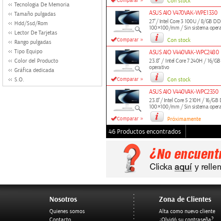
»
Comparar
Con stock
Tecnologia De Memoria
ASUS AIO V470VAK-WPE1330
Tamaño pulgadas
27"/ Intel Core 3 100U / 8/GB
Hdd/Ssd/Rom
100×100/mm / Sin sistema opera
Lector De Tarjetas
»
Comparar
Con stock
Rango pulgadas
Tipo Equipo
ASUS AIO V440VAK-WPC2480
Color del Producto
23.8" / Intel Core 7 240H / 16/
operativo
Gráfica dedicada
»
S.O.
Comparar
Con stock
ASUS AIO V440VAK-WPC2350
23.8"/ Intel Core 5 210H / 16
100×100/mm / Sin sistema opera
»
Comparar
Próximamente
46 Productos encontrados
Nosotros
Zona de Clientes
Quienes somos
Alta como nuevo cliente
Contacto
¿Olvidó su contraseña?