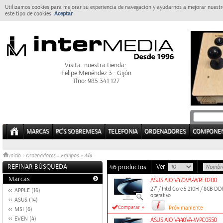
Utilizamos cookies para mejorar su experiencia de navegación y ayudarnos a mejorar nuestro
este tipo de cookies.
Aceptar
Visita nuestra tienda:
Felipe Menéndez 3 - Gijón
Tfno: 985 341 127
MARCAS
PC'S SOBREMESA
TELEFONIA
ORDENADORES
COMPONE
Aio
Inicio
>
Ordenadores
»
Equipos
»
REFINAR BÚSQUEDA
Ver:
46 productos
Marcas
ASUS AIO V470VA-WPE0200
27" / Intel Core 5 210H / 8GB 
APPLE (16)
operativo
ASUS (14)
»
Comparar
Próximamente
MSI (6)
EVEN (4)
ASUS AIO V440VA-WPC0350