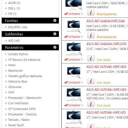
ACER (4)
Intel Core 5 210H / 16GB DDR5 
sistema operativo
DELL (1)
»
HP (1)
Comparar
Próximamente
Familias
ASUS AIO V440VA-WPC0340
Intel Core 5 210H / 8 GB DDR5 
EQUIPOS (46)
sistema operativo
Subfamilias
»
Comparar
Próximamente
AIO (46)
ASUS AIO V440VAK-WPC2470
Parámetros
23.8" / Intel Core 7 240H / 16GB
Unidad Optica
»
Nº Bancos De Memoria
Comparar
Con stock
Hdmi
ASUS AIO V470VAK-WPE1480
Resolución
27" / Intel Core 5 210H / 16 GB DD
Modelo gráfica dedicada
Memoria Ram
»
Comparar
Con stock
Altavoces
ASUS AIO V470VAK-WPE1490
WiFi
27"/ Intel Core 7 240H / 16/G
Procesador - Generación
100×100/mm / Sin sistema opera
Con Ventilador
»
Comparar
Con stock
Nº Conexiones SATA
ASUS AIO V470VAK-WPE1470
Procesador - Familia
27"/ Intel Core 5 210H / 16GB D
Teclado / Ratón
Panel Tactil