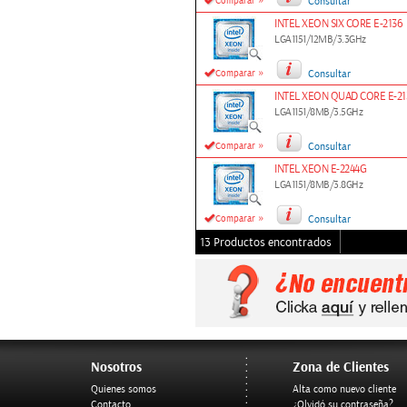
»
Comparar
Consultar
INTEL XEON SIX CORE E-2136
LGA1151/12MB/3.3GHz
»
Comparar
Consultar
INTEL XEON QUAD CORE E-21
LGA1151/8MB/3.5GHz
»
Comparar
Consultar
INTEL XEON E-2244G
LGA1151/8MB/3.8GHz
»
Comparar
Consultar
13 Productos encontrados
Nosotros
Zona de Clientes
Quienes somos
Alta como nuevo cliente
Contacto
¿Olvidó su contraseña?