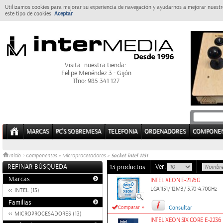
Utilizamos cookies para mejorar su experiencia de navegación y ayudarnos a mejorar nuestro
este tipo de cookies.
Aceptar
Visita nuestra tienda:
Felipe Menéndez 3 - Gijón
Tfno: 985 341 127
MARCAS
PC'S SOBREMESA
TELEFONIA
ORDENADORES
COMPONE
Socket intel 1151
Inicio
>
Componentes
»
Microprocesadores
»
REFINAR BÚSQUEDA
Ver:
13 productos
Marcas
INTEL XEON E-2176G
LGA1151/ 12MB/ 3.70-4.70GHz
INTEL (13)
Familias
»
Comparar
Consultar
MICROPROCESADORES (13)
INTEL XEON SIX CORE E-2236