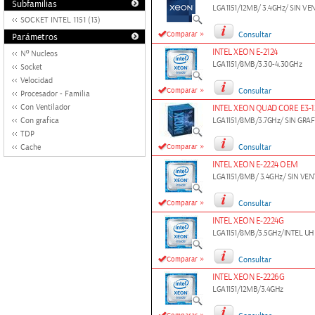
Subfamilias
LGA1151/12MB/ 3.4GHz/ SIN V
SOCKET INTEL 1151 (13)
»
Comparar
Consultar
Parámetros
INTEL XEON E-2124
Nº Nucleos
LGA1151/8MB/3.30-4.30GHz
Socket
Velocidad
»
Comparar
Consultar
Procesador - Familia
Con Ventilador
INTEL XEON QUAD CORE E3-1
Con grafica
LGA1151/8MB/3.7GHz/ SIN GRA
TDP
»
Cache
Comparar
Consultar
INTEL XEON E-2224 OEM
LGA1151/8MB/ 3.4GHz/ SIN VE
»
Comparar
Consultar
INTEL XEON E-2224G
LGA1151/8MB/3.5GHz/INTEL UH
»
Comparar
Consultar
INTEL XEON E-2226G
LGA1151/12MB/3.4GHz