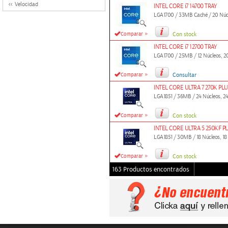
Velocidad
INTEL CORE i7 14700 TRAY
LGA1700 / 33MB Caché / 20 Núcleo
»
Comparar
Con stock
INTEL CORE i7 12700 TRAY
LGA1700 / 25MB / 12 Núcleos, 20 
»
Comparar
Consultar
INTEL CORE ULTRA 7 270K PL
LGA1851 / 36MB / 24 Núcleos, 24
»
Comparar
Con stock
INTEL CORE ULTRA 5 250KF P
LGA1851 / 30MB / 18 Núcleos, 18
»
Comparar
Con stock
163 Productos encontrados