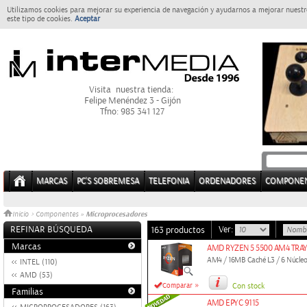
Utilizamos cookies para mejorar su experiencia de navegación y ayudarnos a mejorar nuestro
este tipo de cookies.
Aceptar
Visita nuestra tienda:
Felipe Menéndez 3 - Gijón
Tfno: 985 341 127
MARCAS
PC'S SOBREMESA
TELEFONIA
ORDENADORES
COMPONE
Microprocesadores
Inicio
>
Componentes
»
REFINAR BÚSQUEDA
Ver:
163 productos
Marcas
AMD RYZEN 5 5500 AM4 TRA
AM4 / 16MB Caché L3 / 6 Núcleos,
INTEL (110)
AMD (53)
»
Comparar
Con stock
Familias
AMD EPYC 9115