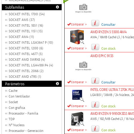
MICROPROCESADORES (163)
Subfamilias
SOCKET INTEL 1700 (54)
SOCKET AM5 (37)
»
Comparar
Consultar
SOCKET INTEL 1851 (16)
SOCKET INTEL 1151 (13)
AMD RYZEN 5 5500 AM4
SOCKET AM4 (11)
AM4 / 16MB Caché L3 / 6 Núcleos
SOCKET INTEL LGA3647 P (10)
»
SOCKET INTEL 1200 (6)
Comparar
Con stock
SOCKET INTEL 4677 (5)
AMD EPYC 9135
SOCKET AMD SWRX8 (4)
SOCKET INTEL LGA4189 P4 (4)
SOCKET INTEL 2066 (2)
SOCKET AMD sTR5 (1)
»
Comparar
Consultar
Parámetros
INTEL CORE ULTRA 7 270K PLU
Cache
LGA1851 / 36MB / 24 Núcleos, 24 
Con Ventilador
Socket
»
Comparar
Con stock
Con grafica
Procesador - Familia
AMD RYZEN 9 9950X3D2 AM
AM5 / 192/MB Caché L3 / 16 Núcl
TDP
Nº Nucleos
»
Comparar
Con stock
Procesador - Generación