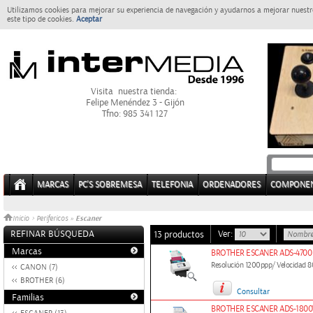
Utilizamos cookies para mejorar su experiencia de navegación y ayudarnos a mejorar nuestro
este tipo de cookies.
Aceptar
Visita nuestra tienda:
Felipe Menéndez 3 - Gijón
Tfno: 985 341 127
MARCAS
PC'S SOBREMESA
TELEFONIA
ORDENADORES
COMPONE
Escaner
Inicio
>
Perifericos
»
REFINAR BÚSQUEDA
Ver:
13 productos
Marcas
BROTHER ESCANER ADS-4700
Resolución 1200ppp/ Velocidad 
CANON (7)
BROTHER (6)
Consultar
Familias
BROTHER ESCANER ADS-180