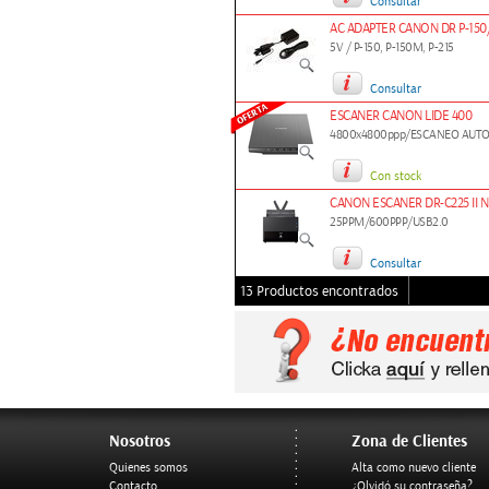
Consultar
AC ADAPTER CANON DR P-150/2
5V / P-150, P-150M, P-215
Consultar
ESCANER CANON LIDE 400
4800x4800ppp/ESCANEO AUTOM
Con stock
CANON ESCANER DR-C225 II 
25PPM/600PPP/USB2.0
Consultar
13 Productos encontrados
Nosotros
Zona de Clientes
Quienes somos
Alta como nuevo cliente
Contacto
¿Olvidó su contraseña?