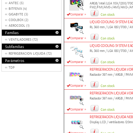
ANTEC (5)
ARGB/ Intel (LGA 115X/1200/170
FM2/FM1/AM3+/AM3/AM2+/A
BITFENIX (4)
»
GIGABYTE (3)
Comparar
Con stock
COOLBOX (2)
LIQUID COOLING SYSTEM EAG
AEROCOOL (1)
RL 360 mm / LGA 1851/1700 /
Familias
»
Comparar
Con stock
VENTILADORES (72)
LIQUID COOLING SYSTEM EAG
Subfamilias
RL 360 mm / LGA 1851/1700 / 
REFRIGERACION LIQUIDA (72)
Parámetros
»
Comparar
Con stock
TDP
REFRIGERACION LIQUIDA VO
Radiador 397 mm / ARGB / PWM 
»
Comparar
Con stock
REFRIGERACION LIQUIDA VOR
Radiador 397 mm / ARGB / PWM 
»
Comparar
Con stock
REFRIGERACION LIQUIDA NE
Display LCD / ventiladores 120m