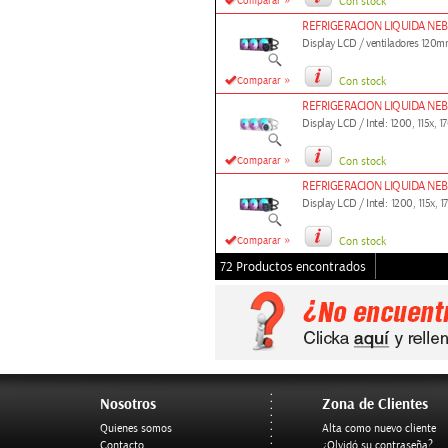
»
Comparar
Con stock
REFRIGERACION LIQUIDA NE
Display LCD / ventiladores 120
»
Comparar
Con stock
REFRIGERACION LIQUIDA NE
Display LCD / Intel: 1200, 115x
»
Comparar
Con stock
REFRIGERACION LIQUIDA NE
Display LCD / Intel: 1200, 115
»
Comparar
Con stock
72 Productos encontrados
Nosotros
Zona de Clientes
Quienes somos
Alta como nuevo cliente
Contacto
¿Olvidó su contraseña?