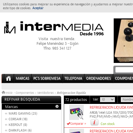
Utilizamos cookies para mejorar su experiencia de navegación y ayudarnos a mejorar nuestro
este tipo de cookies.
Aceptar
Visita nuestra tienda:
Felipe Menéndez 3 - Gijón
Tfno: 985 341 127
MARCAS
PC'S SOBREMESA
TELEFONIA
ORDENADORES
COMPONE
Refrigeracion liquida
Inicio
>
Componentes
»
Ventiladores
»
REFINAR BÚSQUEDA
Ver:
72 productos
Marcas
REFRIGERACION LIQUIDA XW
ARGB/ Intel (LGA 115X/1200/170
MARS GAMING (25)
FM2/FM1/AM3+/AM3/AM2+/A
CORSAIR (18)
»
Comparar
Con stock
KEEPOUT (8)
DARKFLASH (6)
REFRIGERACION LIQUIDA XW