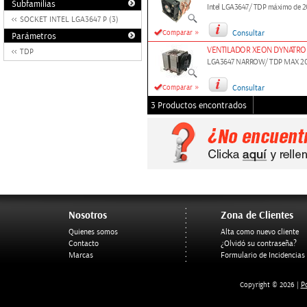
Subfamilias
Intel LGA3647/ TDP máximo de 
SOCKET INTEL LGA3647 P (3)
»
Comparar
Consultar
Parámetros
VENTILADOR XEON DYNATRON
TDP
LGA3647 NARROW/ TDP MAX 2
»
Comparar
Consultar
3 Productos encontrados
Nosotros
Zona de Clientes
Quienes somos
Alta como nuevo cliente
Contacto
¿Olvidó su contraseña?
Marcas
Formulario de Incidencias
Po
Copyright © 2026 |