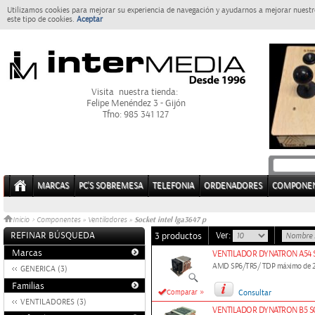
Utilizamos cookies para mejorar su experiencia de navegación y ayudarnos a mejorar nuestro
este tipo de cookies.
Aceptar
Visita nuestra tienda:
Felipe Menéndez 3 - Gijón
Tfno: 985 341 127
MARCAS
PC'S SOBREMESA
TELEFONIA
ORDENADORES
COMPONE
Socket intel lga3647 p
Inicio
>
Componentes
»
Ventiladores
»
REFINAR BÚSQUEDA
Ver:
3 productos
Marcas
VENTILADOR DYNATRON A54 S
AMD SP6/TR5/ TDP máximo de 
GENERICA (3)
Familias
»
Comparar
Consultar
VENTILADORES (3)
VENTILADOR DYNATRON B5 S