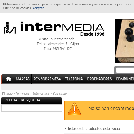
Utilizamos cookies para mejorar su experiencia de navegación y ayudarnos a mejorar nuestro
este tipo de cookies.
Aceptar
Visita nuestra tienda:
Felipe Menéndez 3 - Gijón
Tfno: 985 341 127
MARCAS
PC'S SOBREMESA
TELEFONIA
ORDENADORES
COMPONE
Con cable
Inicio
>
Perifericos
»
Ratones pc´s
»
REFINAR BÚSQUEDA
Sin datos
No se han encontrado
El listado de productos está vacío