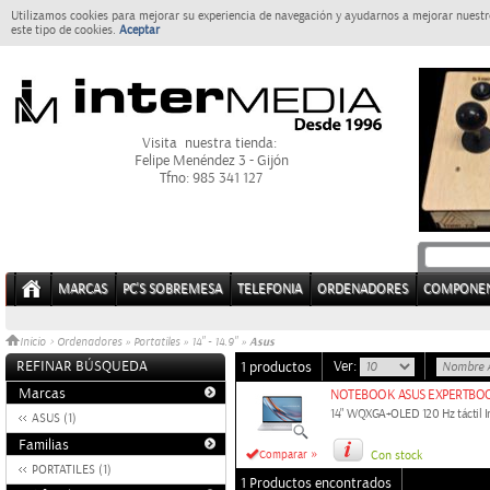
Utilizamos cookies para mejorar su experiencia de navegación y ayudarnos a mejorar nuestro
este tipo de cookies.
Aceptar
Visita nuestra tienda:
Felipe Menéndez 3 - Gijón
Tfno: 985 341 127
MARCAS
PC'S SOBREMESA
TELEFONIA
ORDENADORES
COMPONE
Asus
Inicio
>
Ordenadores
»
Portatiles
»
14" - 14.9"
»
REFINAR BÚSQUEDA
Ver:
1 productos
Marcas
NOTEBOOK ASUS EXPERTBOO
14" WQXGA+OLED 120 Hz táctil In
ASUS (1)
Familias
»
Comparar
Con stock
PORTATILES (1)
1 Productos encontrados