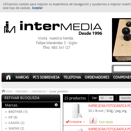
Utilizamos cookies para mejorar su experiencia de navegación y ayudarnos a mejorar nuestro
este tipo de cookies.
Aceptar
Visita nuestra tienda:
Felipe Menéndez 3 - Gijón
Tfno: 985 341 127
MARCAS
PC'S SOBREMESA
TELEFONIA
ORDENADORES
COMPONE
Laser printers
Inicio
>
Impresion
»
Impresoras
»
REFINAR BÚSQUEDA
Ver:
23 productos
Marcas
IMPRESORA FOTOGRAFICA PO
50 x 76 mm / 308g / jpeg, png
BROTHER (11)
HP (8)
»
Comparar
Con stock
CANON (2)
XIAOMI (2)
IMPRESORA FOTOGRAFICA PO