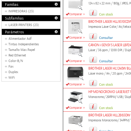
124 x 82 x 22 mm / 180g / JPEG, 
Familias
IMPRESORAS (23)
»
Comparar
Con stock
Subfamilias
BROTHER LASER HLL9310CD
LASER PRINTERS (23)
Impresora Láser Color/ A4/Veloci
Parámetros
»
Comparar
Consultar
Alimentador Adf
Tintas Independientes
CANON i-SENSYS LASER LBP2
Tamaño Max Papel
Láser / 36 ppm / 1200 DPI / Dúple
Red Ethernet
»
Color-B/N
Comparar
Consultar
Fax
BROTHER LASER HL1240W B
Duplex
Láser mono / A4 / 20 ppm / 2400
WiFi
»
Comparar
Con stock
HP MONOCROMO LASERJET 
Monocromo/ 29PPM/ USB/ Dúpl
»
Comparar
Con stock
BROTHER LASER HLL2865DW
Impresora Monocromo/ 34PPM/ 