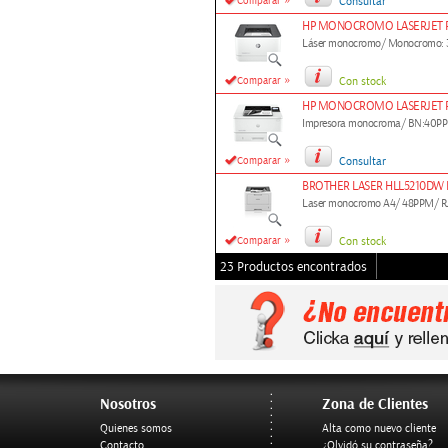
»
Comparar
Consultar
HP MONOCROMO LASERJET P
Láser monocromo/ Monocromo: 3
»
Comparar
Con stock
HP MONOCROMO LASERJET P
Impresora monocroma/ BN:40PPM
»
Comparar
Consultar
BROTHER LASER HLL5210DW
Laser monocromo A4/ 48PPM/ RJ
»
Comparar
Con stock
23 Productos encontrados
Nosotros
Zona de Clientes
Quienes somos
Alta como nuevo cliente
Contacto
¿Olvidó su contraseña?