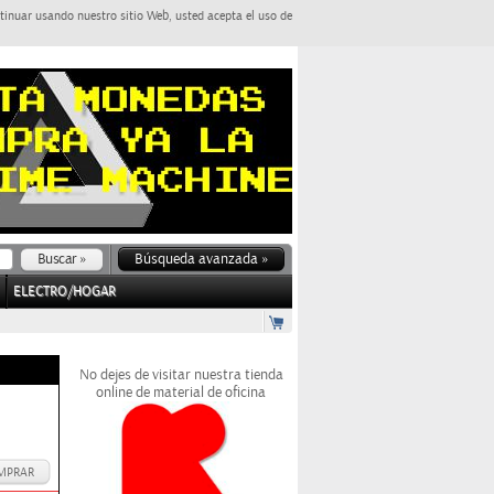
tinuar usando nuestro sitio Web, usted acepta el uso de
Búsqueda avanzada »
ELECTRO/HOGAR
No dejes de visitar nuestra tienda
online de material de oficina
MPRAR