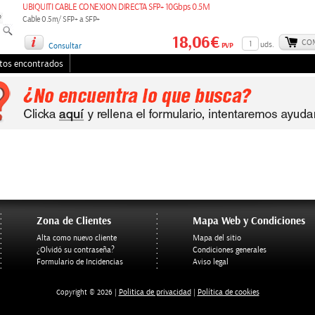
UBIQUITI CABLE CONEXION DIRECTA SFP+ 10Gbps 0.5M
Cable 0.5m/ SFP+ a SFP+
18,06€
CO
uds.
PVP
Consultar
tos encontrados
Zona de Clientes
Mapa Web y Condiciones
Alta como nuevo cliente
Mapa del sitio
¿Olvidó su contraseña?
Condiciones generales
Formulario de Incidencias
Aviso legal
Politica de privacidad
Política de cookies
Copyright © 2026 |
|