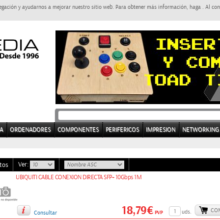
egación y ayudarnos a mejorar nuestro sitio web. Para obtener más información, haga . Al con
A
ORDENADORES
COMPONENTES
PERIFERICOS
IMPRESION
NETWORKING
Ver:
tos
UBIQUITI CABLE CONEXION DIRECTA SFP+ 10Gbps 1M
18,79€
CO
uds.
PVP
Consultar