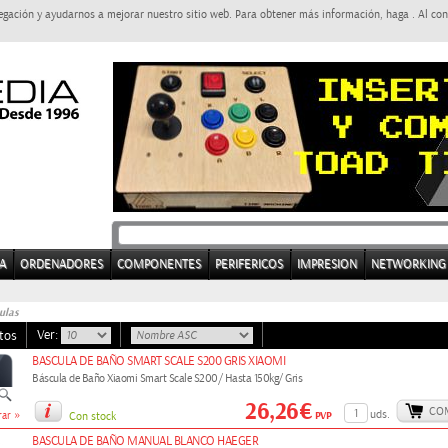
egación y ayudarnos a mejorar nuestro sitio web. Para obtener más información, haga . Al con
A
ORDENADORES
COMPONENTES
PERIFERICOS
IMPRESION
NETWORKING
ulas
Ver:
tos
BASCULA DE BAÑO SMART SCALE S200 GRIS XIAOMI
Báscula de Baño Xiaomi Smart Scale S200/ Hasta 150kg/ Gris
26,26€
CO
»
uds.
PVP
ar
Con stock
BASCULA DE BAÑO MANUAL BLANCO HAEGER