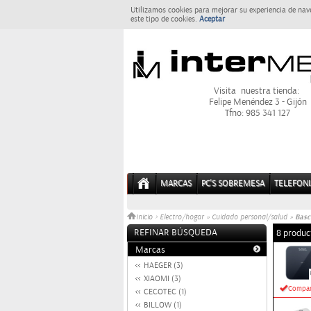
Utilizamos cookies para mejorar su experiencia de nav
este tipo de cookies.
Aceptar
Visita nuestra tienda:
Felipe Menéndez 3 - Gijón
Tfno: 985 341 127
MARCAS
PC'S SOBREMESA
TELEFONI
Basc
Inicio
>
Electro/hogar
»
Cuidado personal/salud
»
REFINAR BÚSQUEDA
8 produc
Marcas
HAEGER (3)
XIAOMI (3)
Compar
CECOTEC (1)
BILLOW (1)