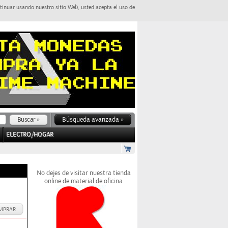
tinuar usando nuestro sitio Web, usted acepta el uso de
Búsqueda avanzada »
ELECTRO/HOGAR
No dejes de visitar nuestra tienda
online de material de oficina
MPRAR