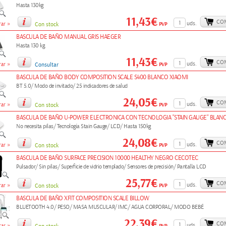
Hasta 130kg
11,43€
CO
»
uds.
PVP
ar
Con stock
BASCULA DE BAÑO MANUAL GRIS HAEGER
Hasta 130 kg.
11,43€
CO
»
uds.
PVP
ar
Consultar
BASCULA DE BAÑO BODY COMPOSITION SCALE S400 BLANCO XIAOMI
BT 5.0/ Modo de invitado/ 25 indicadores de salud
24,05€
CO
»
uds.
PVP
ar
Con stock
BASCULA DE BAÑO U-POWER ELECTRONICA CON TECNOLOGIA "STAIN GAUGE" BLAN
No necesita pilas/ Tecnología Stain Gauge/ LCD/ Hasta 150kg
24,08€
CO
»
uds.
PVP
ar
Con stock
BASCULA DE BAÑO SURFACE PRECISION 10000 HEALTHY NEGRO CECOTEC
Pulsador/ Sin pilas/ Superficie de vidrio templado/ Sensores de precisión/ Pantalla LCD
25,77€
CO
»
uds.
PVP
ar
Con stock
BASCULA DE BAÑO XFIT COMPOSITION SCALE BILLOW
BLUETOOTH 4.0/ PESO/ MASA MUSCULAR/ IMC/ AGUA CORPORAL/ MODO BEBÉ
22,39€
CO
»
uds.
PVP