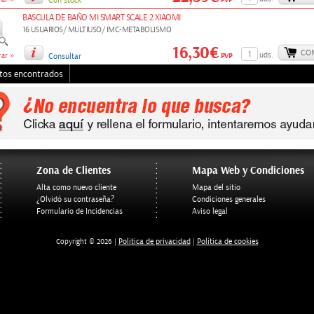
ar
Con stock
BASCULA DE BAÑO MI SMART SCALE 2 XIAOMI
16 USUARIOS/ MULTIUSO/ IMC-METABOLISMO
16,30€
CO
»
uds.
PVP
ar
Consultar
tos encontrados
Zona de Clientes
Mapa Web y Condiciones
Alta como nuevo cliente
Mapa del sitio
¿Olvidó su contraseña?
Condiciones generales
Formulario de Incidencias
Aviso legal
Politica de privacidad
Política de cookies
Copyright © 2026 |
|