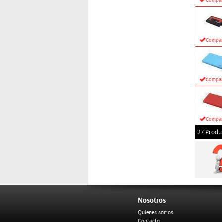
Compar
Compar
Compar
Compar
27 Produ
Nosotros
Quienes somos
Contacto