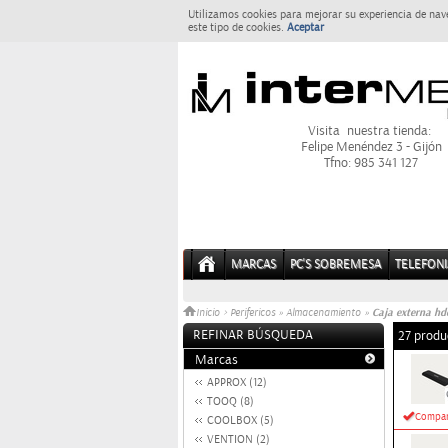
Utilizamos cookies para mejorar su experiencia de nav
este tipo de cookies.
Aceptar
Visita nuestra tienda:
Felipe Menéndez 3 - Gijón
Tfno: 985 341 127
MARCAS
PC'S SOBREMESA
TELEFONI
Caja externa hd
Inicio
>
Perifericos
»
Almacenamiento
»
REFINAR BÚSQUEDA
27 produ
Marcas
APPROX (12)
TOOQ (8)
Compar
COOLBOX (5)
VENTION (2)