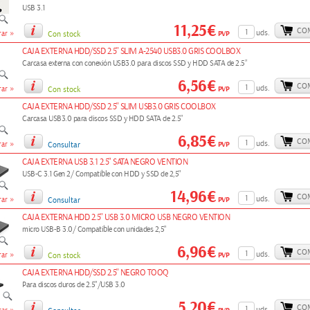
USB 3.1
11,25€
CO
»
uds.
PVP
ar
Con stock
CAJA EXTERNA HDD/SSD 2.5'' SLIM A-2540 USB3.0 GRIS COOLBOX
Carcasa externa con conexión USB3.0 para discos SSD y HDD SATA de 2.5”
6,56€
CO
»
uds.
PVP
ar
Con stock
CAJA EXTERNA HDD/SSD 2.5'' SLIM USB3.0 GRIS COOLBOX
Carcasa USB3.0 para discos SSD y HDD SATA de 2.5”
6,85€
CO
»
uds.
PVP
ar
Consultar
CAJA EXTERNA USB 3.1 2.5" SATA NEGRO VENTION
USB-C 3.1 Gen 2/ Compatible con HDD y SSD de 2,5"
14,96€
CO
»
uds.
PVP
ar
Consultar
CAJA EXTERNA HDD 2.5'' USB 3.0 MICRO USB NEGRO VENTION
micro USB-B 3.0/ Compatible con unidades 2,5"
6,96€
CO
»
uds.
PVP
ar
Con stock
CAJA EXTERNA HDD/SSD 2.5'' NEGRO TOOQ
Para discos duros de 2.5"/USB 3.0
5,20€
CO
uds.