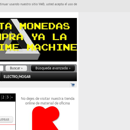
tinuar usando nuestro sitio Web, usted acepta el uso de
Búsqueda avanzada »
ELECTRO/HOGAR
2
3
»
No dejes de visitar nuestra tienda
online de material de oficina
MPRAR