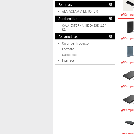
Familias
ALMACENAMIENTO (27)
Compar
Subfamilias
CAJA EXTERNA HDD/SSD 2,5"
(27)
Parámetros
Compar
Color del Producto
Formato
Capacidad
Interface
Compar
Compar
Compar