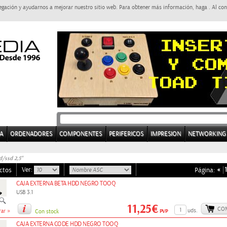
egación y ayudarnos a mejorar nuestro sitio web. Para obtener más información, haga . Al con
A
ORDENADORES
COMPONENTES
PERIFERICOS
IMPRESION
NETWORKING
d/ssd 2,5"
Ver:
«
1
ctos
Página:
CAJA EXTERNA BETA HDD NEGRO TOOQ
USB 3.1
11,25€
CO
»
uds.
PVP
ar
Con stock
CAJA EXTERNA CODE HDD NEGRO TOOQ