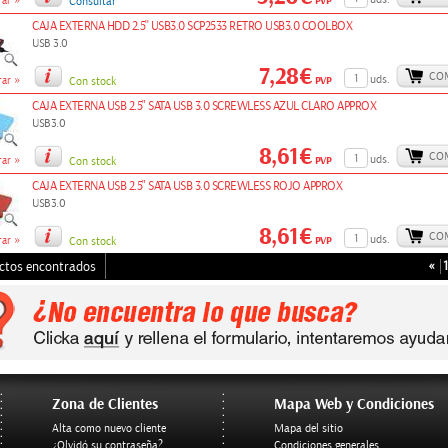
»
PVP
ar
Consultar
CAJA EXTERNA HDD 2.5'' USB3.0 SCP2533 RETRO USB3.0 COOLBOX
USB 3.0
7,28€
CO
»
uds.
PVP
ar
Con stock
CAJA EXTERNA USB 2.5" SATA USB 3.0 SCREWLESS AZUL CLARO APPROX
USB3.0
8,61€
CO
»
uds.
PVP
ar
Con stock
CAJA EXTERNA USB 2.5" SATA USB 3.0 SCREWLESS ROJO APPROX
USB3.0
8,61€
CO
»
uds.
PVP
ar
Con stock
«
1
ctos encontrados
Zona de Clientes
Mapa Web y Condiciones
Alta como nuevo cliente
Mapa del sitio
¿Olvidó su contraseña?
Condiciones generales