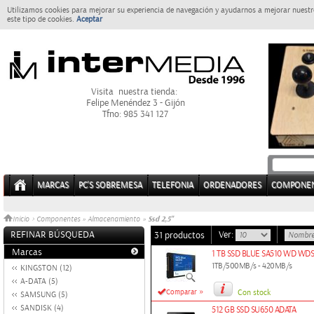
Utilizamos cookies para mejorar su experiencia de navegación y ayudarnos a mejorar nuestro
este tipo de cookies.
Aceptar
Visita nuestra tienda:
Felipe Menéndez 3 - Gijón
Tfno: 985 341 127
MARCAS
PC'S SOBREMESA
TELEFONIA
ORDENADORES
COMPONE
Ssd 2,5''
Inicio
>
Componentes
»
Almacenamiento
»
REFINAR BÚSQUEDA
Ver:
31 productos
Marcas
1 TB SSD BLUE SA510 WD WD
1TB/500MB/s - 420MB/s
KINGSTON (12)
A-DATA (5)
»
Comparar
Con stock
SAMSUNG (5)
SANDISK (4)
512 GB SSD SU650 ADATA