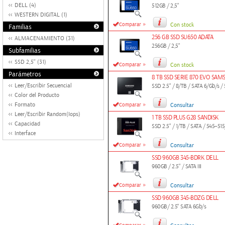
DELL (4)
512GB / 2,5"
WESTERN DIGITAL (1)
»
Comparar
Con stock
Familias
256 GB SSD SU650 ADATA
ALMACENAMIENTO (31)
256GB / 2,5"
Subfamilias
SSD 2,5'' (31)
»
Comparar
Con stock
Parámetros
8 TB SSD SERIE 870 EVO SA
Leer/Escribir Secuencial
SSD 2.5" / 8/TB / SATA 6/Gb/s 
Color del Producto
»
Formato
Comparar
Consultar
Leer/Escribir Random(Iops)
1 TB SSD PLUS G28 SANDISK
Capacidad
SSD 2.5" / 1/TB / SATA / 545–515
Interface
»
Comparar
Consultar
SSD 960GB 345-BDRK DELL
960GB / 2.5" / SATA III
»
Comparar
Consultar
SSD 960GB 345-BDZG DELL
960GB/ 2.5" SATA 6Gb/s