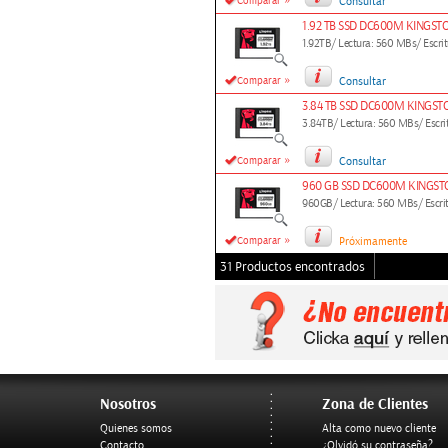
»
Comparar
Consultar
1.92 TB SSD DC600M KINGST
1.92TB/ Lectura: 560 MBs/ Escr
»
Comparar
Consultar
3.84 TB SSD DC600M KINGST
3.84TB/ Lectura: 560 MBs/ Escr
»
Comparar
Consultar
960 GB SSD DC600M KINGST
960GB/ Lectura: 560 MBs/ Escri
»
Comparar
Próximamente
31 Productos encontrados
Nosotros
Zona de Clientes
Quienes somos
Alta como nuevo cliente
Contacto
¿Olvidó su contraseña?