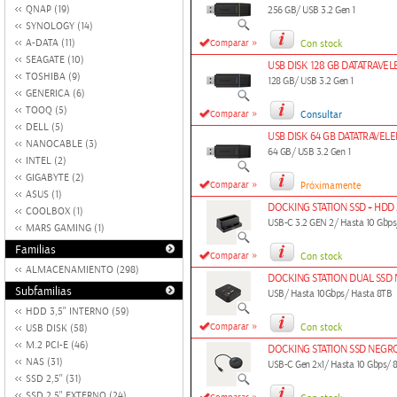
QNAP (19)
256 GB/ USB 3.2 Gen 1
SYNOLOGY (14)
»
A-DATA (11)
Comparar
Con stock
SEAGATE (10)
USB DISK 128 GB DATATRAVEL
TOSHIBA (9)
128 GB/ USB 3.2 Gen 1
GENERICA (6)
TOOQ (5)
»
Comparar
Consultar
DELL (5)
USB DISK 64 GB DATATRAVELE
NANOCABLE (3)
64 GB/ USB 3.2 Gen 1
INTEL (2)
GIGABYTE (2)
»
Comparar
Próximamente
ASUS (1)
DOCKING STATION SSD + HDD
COOLBOX (1)
USB-C 3.2 GEN 2/ Hasta 10 Gbp
MARS GAMING (1)
Familias
»
Comparar
Con stock
ALMACENAMIENTO (298)
DOCKING STATION DUAL SSD
Subfamilias
USB/ Hasta 10Gbps/ Hasta 8TB
HDD 3,5" INTERNO (59)
»
Comparar
Con stock
USB DISK (58)
M.2 PCI-E (46)
DOCKING STATION SSD NEG
NAS (31)
USB-C Gen 2x1/ Hasta 10 Gbps/ 
SSD 2,5'' (31)
SSD 2.5" EXTERNO (24)