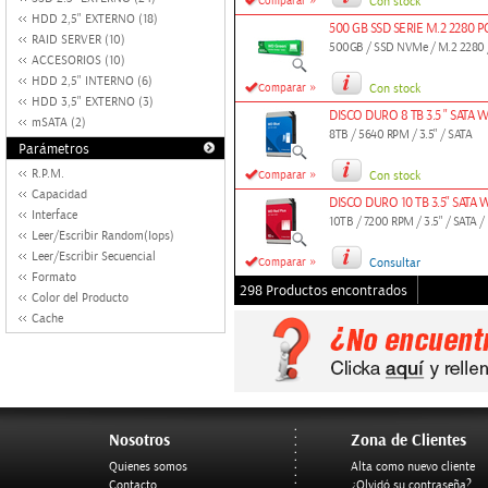
»
Comparar
Con stock
HDD 2,5" EXTERNO (18)
500 GB SSD SERIE M.2 2280
RAID SERVER (10)
500GB / SSD NVMe / M.2 2280 /
ACCESORIOS (10)
HDD 2,5" INTERNO (6)
»
Comparar
Con stock
HDD 3,5" EXTERNO (3)
DISCO DURO 8 TB 3.5 " SATA 
mSATA (2)
8TB / 5640 RPM / 3.5" / SATA
Parámetros
»
R.P.M.
Comparar
Con stock
Capacidad
DISCO DURO 10 TB 3.5" SATA 
Interface
10TB / 7200 RPM / 3.5" / SATA /
Leer/Escribir Random(Iops)
Leer/Escribir Secuencial
»
Comparar
Consultar
Formato
298 Productos encontrados
Color del Producto
Cache
Nosotros
Zona de Clientes
Quienes somos
Alta como nuevo cliente
Contacto
¿Olvidó su contraseña?