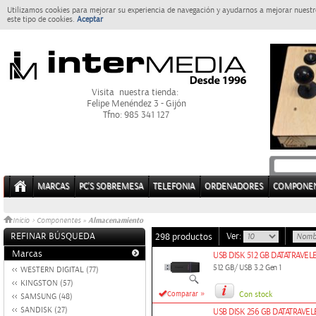
Utilizamos cookies para mejorar su experiencia de navegación y ayudarnos a mejorar nuestro
este tipo de cookies.
Aceptar
Visita nuestra tienda:
Felipe Menéndez 3 - Gijón
Tfno: 985 341 127
MARCAS
PC'S SOBREMESA
TELEFONIA
ORDENADORES
COMPONE
Almacenamiento
Inicio
>
Componentes
»
REFINAR BÚSQUEDA
Ver:
298 productos
Marcas
USB DISK 512 GB DATATRAVEL
512 GB/ USB 3.2 Gen 1
WESTERN DIGITAL (77)
KINGSTON (57)
»
Comparar
Con stock
SAMSUNG (48)
SANDISK (27)
USB DISK 256 GB DATATRAVEL