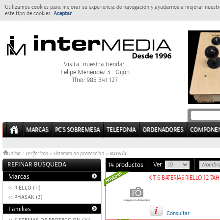
Utilizamos cookies para mejorar su experiencia de navegación y ayudarnos a mejorar nuestro
este tipo de cookies.
Aceptar
Visita nuestra tienda:
Felipe Menéndez 3 - Gijón
Tfno: 985 341 127
MARCAS
PC'S SOBREMESA
TELEFONIA
ORDENADORES
COMPONE
Bateria
Inicio
>
Perifericos
»
Sistemas de proteccion
»
REFINAR BÚSQUEDA
Ver:
14 productos
Marcas
KIT 6 BATERIAS RIELLO 12-7AH
RIELLO (11)
PHASAK (3)
Familias
Consultar