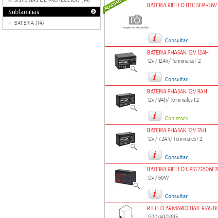
SISTEMAS DE PROTECCION (14)
BATERIA RIELLO BTC SEP +36
Subfamilias
BATERIA (14)
Consultar
BATERIA PHASAK 12V 12AH
12V/ 12Ah/ Terminales F2
Consultar
BATERIA PHASAK 12V 9AH
12V/ 9Ah/ Terminales F2
Con stock
BATERIA PHASAK 12V 7AH
12V/ 7.2Ah/ Terminales F2
Consultar
BATERIA RIELLO UPS123606F2F
12V/ 60W
Consultar
RIELLO ARMARIO BATERIAS B
1320x400x815