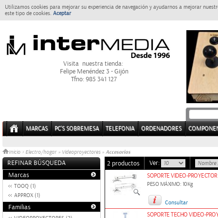
Utilizamos cookies para mejorar su experiencia de navegación y ayudarnos a mejorar nuestro
este tipo de cookies.
Aceptar
Visita nuestra tienda:
Felipe Menéndez 3 - Gijón
Tfno: 985 341 127
MARCAS
PC'S SOBREMESA
TELEFONIA
ORDENADORES
COMPONE
Accesorios
Inicio
>
Electro/hogar
»
Videoproyectores
»
REFINAR BÚSQUEDA
Ver:
2 productos
Marcas
SOPORTE VIDEO-PROYECTOR 
PESO MÁXIMO: 10Kg
TOOQ (1)
APPROX (1)
Consultar
Familias
SOPORTE TECHO VIDEO-PROY