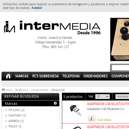
Utilizamos cookies para mejorar su experiencia de navegación y ayudarnos a mejorar nuestro
este tipo de cookies.
Aceptar
Visita nuestra tienda:
Felipe Menéndez 3 - Gijón
Tfno: 985 341 127
MARCAS
PC'S SOBREMESA
TELEFONIA
ORDENADORES
COMPONE
Bluetooth
Inicio
>
Perifericos
»
Conectividad
»
REFINAR BÚSQUEDA
Ver:
5 productos
Marcas
ADAPTADOR USB BLUETOOTH
Adaptador USB Bluetooth 5.4
TP-LINK (2)
VENTION (1)
Con stock
APPROX (1)
TRUST (1)
ADAPTADOR USB BLUETOOTH