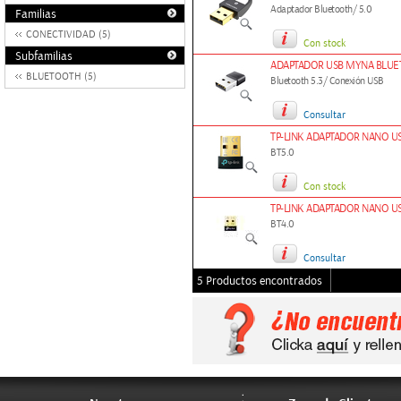
Adaptador Bluetooth/ 5.0
Familias
CONECTIVIDAD (5)
Con stock
Subfamilias
ADAPTADOR USB MYNA BLUET
BLUETOOTH (5)
Bluetooth 5.3/ Conexión USB
Consultar
TP-LINK ADAPTADOR NANO U
BT5.0
Con stock
TP-LINK ADAPTADOR NANO U
BT4.0
Consultar
5 Productos encontrados