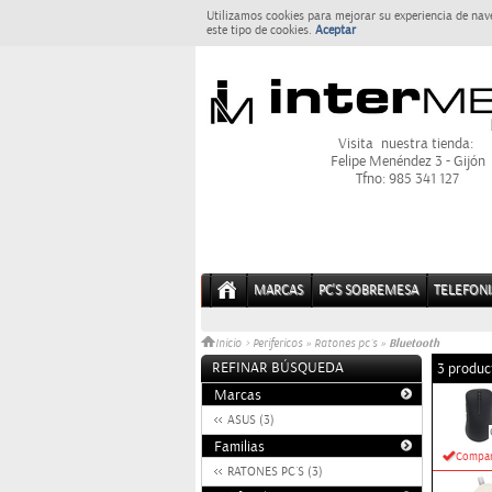
Utilizamos cookies para mejorar su experiencia de nav
este tipo de cookies.
Aceptar
Visita nuestra tienda:
Felipe Menéndez 3 - Gijón
Tfno: 985 341 127
MARCAS
PC'S SOBREMESA
TELEFONI
Bluetooth
Inicio
>
Perifericos
»
Ratones pc´s
»
REFINAR BÚSQUEDA
3 produc
Marcas
ASUS (3)
Familias
Compar
RATONES PC´S (3)