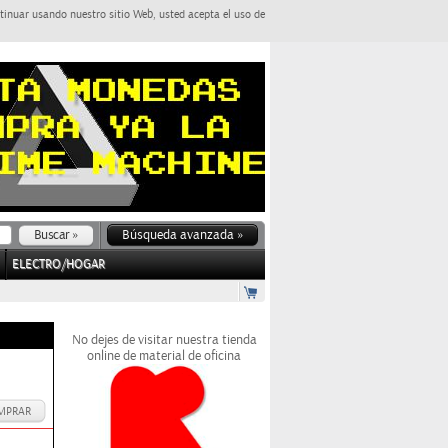
tinuar usando nuestro sitio Web, usted acepta el uso de
Búsqueda avanzada »
ELECTRO/HOGAR
No dejes de visitar nuestra tienda
online de material de oficina
MPRAR