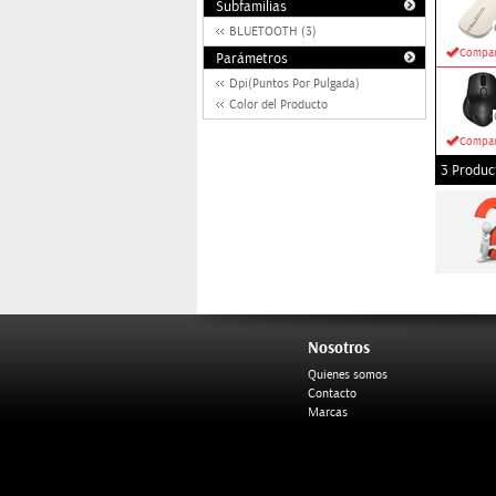
Subfamilias
BLUETOOTH (3)
Compar
Parámetros
Dpi(Puntos Por Pulgada)
Color del Producto
Compar
3 Produc
Nosotros
Quienes somos
Contacto
Marcas