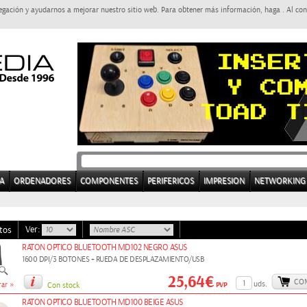
egación y ayudarnos a mejorar nuestro sitio web. Para obtener más información, haga . Al con
A
ORDENADORES
COMPONENTES
PERIFERICOS
IMPRESION
NETWORKING
Ver:
tos
RATON OPTICO BLUETOOTH MD102 NEGRO ASUS
1600 DPI/3 BOTONES + RUEDA DE DESPLAZAMIENTO/USB
25,64€
CO
»
uds.
PVP
ar
Con stock
RATON OPTICO BLUETOOTH MD100 BEIGE ASUS