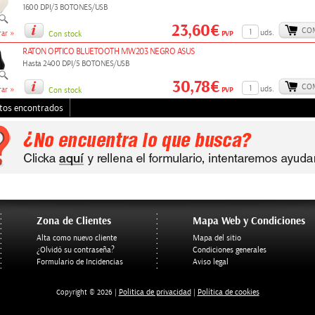
1600 DPI/3 BOTONES/USB
23,60€
CO
»
uds.
PVP
ar
Con stock
RATON OPTICO BLUETOOTH MW203 NEGRO ASUS
Hasta 2400 DPI/5 BOTONES/USB
30,78€
CO
»
uds.
PVP
ar
Con stock
tos encontrados
Zona de Clientes
Mapa Web y Condiciones
Alta como nuevo cliente
Mapa del sitio
¿Olvidó su contraseña?
Condiciones generales
Formulario de Incidencias
Aviso legal
Politica de privacidad
Política de cookies
Copyright © 2026 |
|