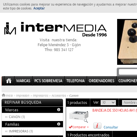
Utilizamos cookies para mejorar su experiencia de navegación y ayudarnos a mejorar nuestro
este tipo de cookies.
Aceptar
Visita nuestra tienda:
Felipe Menéndez 3 - Gijón
Tfno: 985 341 127
MARCAS
PC'S SOBREMESA
TELEFONIA
ORDENADORES
COMPONE
Canon
Inicio
>
Impresion
»
Impresoras
»
Accesorios
»
REFINAR BÚSQUEDA
Ver:
1 productos
Marcas
BANDEJA DE 550 HOJAS AH1 (
CANON (1)
Familias
»
Comparar
Consultar
IMPRESORAS (1)
1 Productos encontrados