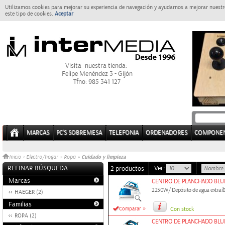
Utilizamos cookies para mejorar su experiencia de navegación y ayudarnos a mejorar nuestro
este tipo de cookies.
Aceptar
Visita nuestra tienda:
Felipe Menéndez 3 - Gijón
Tfno: 985 341 127
MARCAS
PC'S SOBREMESA
TELEFONIA
ORDENADORES
COMPONE
Cuidado y limpieza
Inicio
>
Electro/hogar
»
Ropa
»
REFINAR BÚSQUEDA
Ver:
2 productos
Marcas
CENTRO DE PLANCHADO BLU
2250W/ Depósito de agua extraíbl
HAEGER (2)
Familias
»
Comparar
Con stock
ROPA (2)
CENTRO DE PLANCHADO BLU