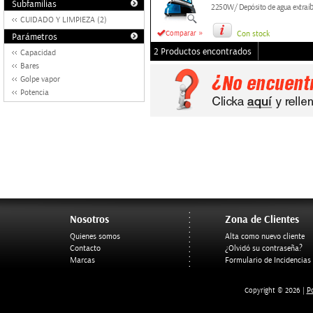
Subfamilias
2250W/ Depósito de agua extraíbl
CUIDADO Y LIMPIEZA (2)
»
Comparar
Con stock
Parámetros
2 Productos encontrados
Capacidad
Bares
Golpe vapor
Potencia
Nosotros
Zona de Clientes
Quienes somos
Alta como nuevo cliente
Contacto
¿Olvidó su contraseña?
Marcas
Formulario de Incidencias
Po
Copyright © 2026 |